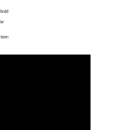
 hold
the
cture: