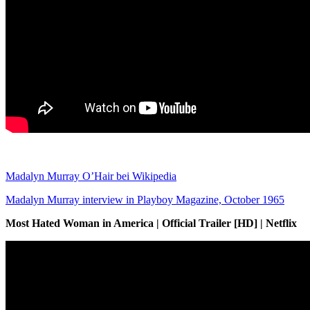
Madalyn Murray O’Hair bei Wikipedia
Madalyn Murray interview in Playboy Magazine, October 1965
Most Hated Woman in America | Official Trailer [HD] | Netflix