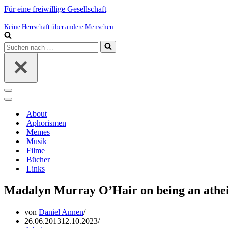
Für eine freiwillige Gesellschaft
Keine Herrschaft über andere Menschen
Suchen
nach …
Navigations-
Menü
Navigations-
Menü
About
Aphorismen
Memes
Musik
Filme
Bücher
Links
Madalyn Murray O’Hair on being an athei
von
Daniel Annen
26.06.2013
12.10.2023