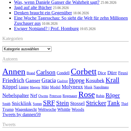
Was, wenn Daniele Ganser die Wahrheit sagt?
25.06.2026
Jagd auf alte Bücher
23.06.2026
Denken braucht ein Gegenüber
18.06.2026
Eine Woche Tagesschau: So sieht die Welt für zehn Millionen
Zuschauer aus
10.06.2026
Ewiger Notstand? | Prof. Homburg
19.05.2026
Kategorien
Kategorien
Autoren
Annen
Corbett
Carlson
Dürr
Feusi
Dice
Condell
Brand
Krall
Friedrich
Hoppe
Gracia
Ganser
Kosubek
Guérot
Köppel
Molyneux
Model
Musk
Napolitano
Lüning
Milei
Maggio
Rose
Röper
Nebelspalter
Nef
Owens
Peterson
Regenauer
Rubin
SRF
Stricker
Stein
Tank
Stossel
Snicklink
Smith
Somm
Thiel
Whittle
Woods
Trump
Wagenknecht
Weltwoche
Tweets by dannen59
Tweets