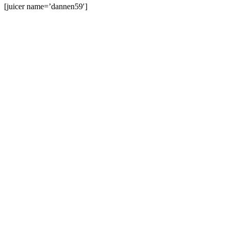
[juicer name=’dannen59′]