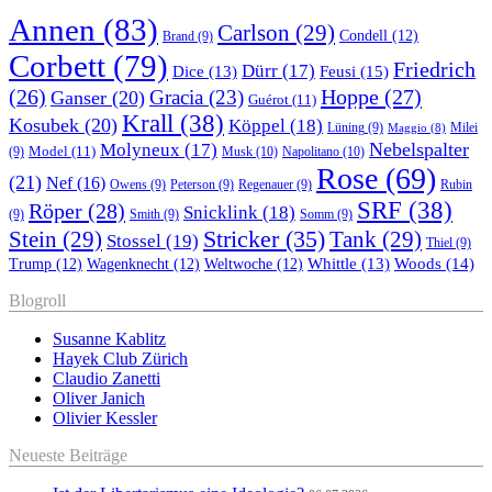
Annen
(83)
Carlson
(29)
Condell
(12)
Brand
(9)
Corbett
(79)
Friedrich
Dürr
(17)
Feusi
(15)
Dice
(13)
(26)
Hoppe
(27)
Gracia
(23)
Ganser
(20)
Guérot
(11)
Krall
(38)
Kosubek
(20)
Köppel
(18)
Lüning
(9)
Milei
Maggio
(8)
Nebelspalter
Molyneux
(17)
Model
(11)
Musk
(10)
Napolitano
(10)
(9)
Rose
(69)
(21)
Nef
(16)
Owens
(9)
Peterson
(9)
Regenauer
(9)
Rubin
SRF
(38)
Röper
(28)
Snicklink
(18)
(9)
Smith
(9)
Somm
(9)
Stricker
(35)
Stein
(29)
Tank
(29)
Stossel
(19)
Thiel
(9)
Whittle
(13)
Woods
(14)
Trump
(12)
Wagenknecht
(12)
Weltwoche
(12)
Blogroll
Susanne Kablitz
Hayek Club Zürich
Claudio Zanetti
Oliver Janich
Olivier Kessler
Neueste Beiträge