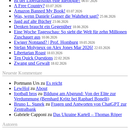
Ist der Libertarismus eine Ideologie?
06.07.2026
A Free Country?
03.07.2026
Amazon Banned My Book!
03.07.2026
Was, wenn Daniele Ganser die Wahrheit sagt?
25.06.2026
Jagd auf alte Bücher
23.06.2026
Denken braucht ein Gegenüber
18.06.2026
Eine Woche Tagesschau: So sieht die Welt für zehn Millionen
Zuschauer aus
10.06.2026
Ewiger Notstand? | Prof. Homburg
19.05.2026
Stefan Molyneux on Alex Jones Mar 2026!
22.03.2026
Libertarian Roast
18.03.2026
Ten Quick Questions
22.02.2026
Zwang und Gewalt
18.02.2026
Neueste Kommentare
Portmann Urs
zu
Es reicht
LewHol
zu
About
football bros
zu
Bildung am Abgrund: Von der Elite zur
Verdummung (Bernhard Krötz bei Raphael Bonelli)
Bruno L. Stanek
zu
Fragen und Antworten von ChatGPT zur
Zentralbank
Gabriele Capponi
zu
Das Ukraine Kartell – Thomas Röper
Autoren