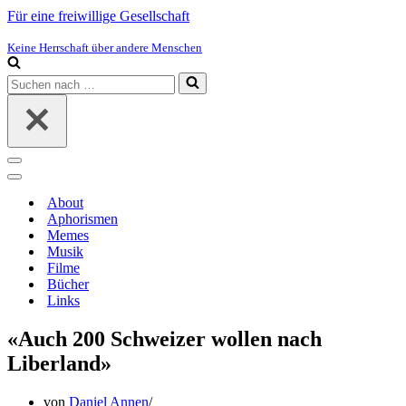
Für eine freiwillige Gesellschaft
Keine Herrschaft über andere Menschen
Suchen
nach …
Navigations-
Menü
Navigations-
Menü
About
Aphorismen
Memes
Musik
Filme
Bücher
Links
«Auch 200 Schweizer wollen nach
Liberland»
von
Daniel Annen