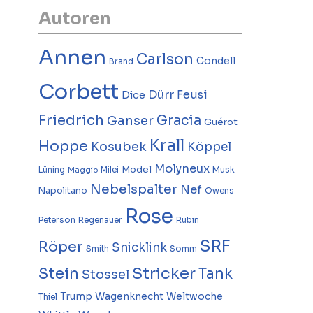
Autoren
Annen
Carlson
Condell
Brand
Corbett
Dürr
Feusi
Dice
Friedrich
Gracia
Ganser
Guérot
Krall
Hoppe
Kosubek
Köppel
Molyneux
Model
Musk
Lüning
Milei
Maggio
Nebelspalter
Nef
Napolitano
Owens
Rose
Peterson
Regenauer
Rubin
SRF
Röper
Snicklink
Smith
Somm
Stricker
Stein
Tank
Stossel
Trump
Wagenknecht
Weltwoche
Thiel