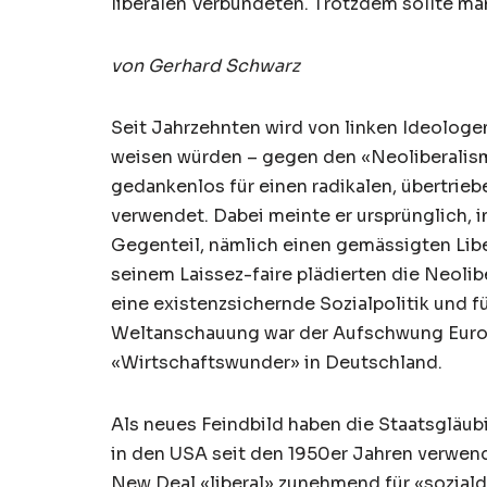
liberalen Verbündeten. Trotzdem sollte man
von Gerhard Schwarz
Seit Jahrzehnten wird von linken Ideologen
weisen würden – gegen den «Neoliberalism
gedankenlos für einen radikalen, übertri
verwendet. Dabei meinte er ursprünglich, i
Gegenteil, nämlich einen gemässigten Lib
seinem Laissez-faire plädierten die Neolibe
eine existenzsichernde Sozialpolitik und f
Weltanschauung war der Aufschwung Europ
«Wirtschaftswunder» in Deutschland.
Als neues Feindbild haben die Staatsgläub
in den USA seit den 1950er Jahren verwend
New Deal «liberal» zunehmend für «soziald