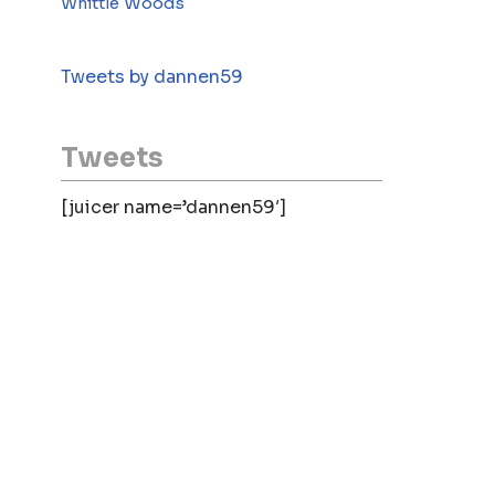
Woods
Whittle
Tweets by dannen59
Tweets
[juicer name=’dannen59′]