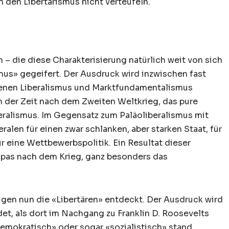
 den Libertarismus nicht verteufeln.
 – die diese Charakterisierung natürlich weit von sich
us» gegeifert. Der Ausdruck wird inzwischen fast
ebenen Liberalismus und Marktfundamentalismus
n der Zeit nach dem Zweiten Weltkrieg, das pure
eralismus. Im Gegensatz zum Paläoliberalismus mit
ralen für einen zwar schlanken, aber starken Staat, für
ür eine Wettbewerbspolitik. Ein Resultat dieser
as nach dem Krieg, ganz besonders das
igen nun die «Libertären» entdeckt. Der Ausdruck wird
et, als dort im Nachgang zu Franklin D. Roosevelts
emokratisch» oder sogar «sozialistisch» stand.