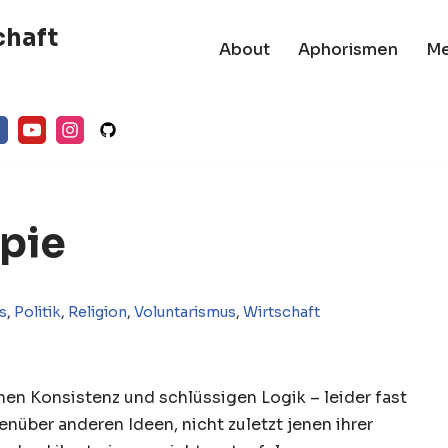
chaft
About
Aphorismen
M
opie
s
,
Politik
,
Religion
,
Voluntarismus
,
Wirtschaft
chen Konsistenz und schlüssigen Logik – leider fast
über anderen Ideen, nicht zuletzt jenen ihrer