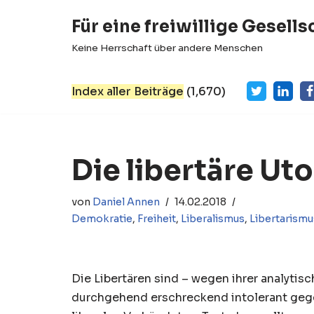
Für eine freiwillige Gesells
Zum
Keine Herrschaft über andere Menschen
Inhalt
springen
Index aller Beiträge
(
1,670
)
Die libertäre Ut
von
Daniel Annen
14.02.2018
Demokratie
,
Freiheit
,
Liberalismus
,
Libertarismu
Die Libertären sind – wegen ihrer analytis
durchgehend erschreckend intolerant gegen