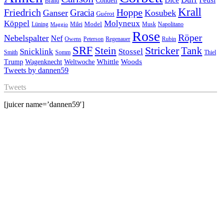
Condell
Brand
Krall
Friedrich
Hoppe
Gracia
Ganser
Kosubek
Guérot
Köppel
Molyneux
Model
Musk
Napolitano
Lüning
Milei
Maggio
Rose
Röper
Nebelspalter
Nef
Owens
Peterson
Regenauer
Rubin
SRF
Stricker
Stein
Tank
Stossel
Snicklink
Smith
Somm
Thiel
Whittle
Woods
Trump
Wagenknecht
Weltwoche
Tweets by dannen59
Tweets
[juicer name=’dannen59′]