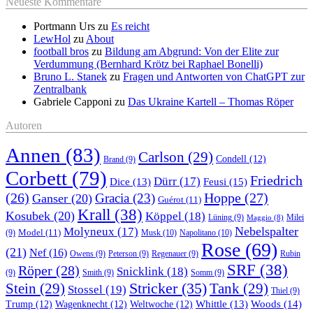
Neueste Kommentare
Portmann Urs
zu
Es reicht
LewHol
zu
About
football bros
zu
Bildung am Abgrund: Von der Elite zur
Verdummung (Bernhard Krötz bei Raphael Bonelli)
Bruno L. Stanek
zu
Fragen und Antworten von ChatGPT zur
Zentralbank
Gabriele Capponi
zu
Das Ukraine Kartell – Thomas Röper
Autoren
Annen
(83)
Carlson
(29)
Condell
(12)
Brand
(9)
Corbett
(79)
Friedrich
Dürr
(17)
Feusi
(15)
Dice
(13)
(26)
Hoppe
(27)
Gracia
(23)
Ganser
(20)
Guérot
(11)
Krall
(38)
Kosubek
(20)
Köppel
(18)
Lüning
(9)
Milei
Maggio
(8)
Nebelspalter
Molyneux
(17)
Model
(11)
Musk
(10)
Napolitano
(10)
(9)
Rose
(69)
(21)
Nef
(16)
Owens
(9)
Peterson
(9)
Regenauer
(9)
Rubin
SRF
(38)
Röper
(28)
Snicklink
(18)
(9)
Smith
(9)
Somm
(9)
Stricker
(35)
Stein
(29)
Tank
(29)
Stossel
(19)
Thiel
(9)
Whittle
(13)
Woods
(14)
Trump
(12)
Wagenknecht
(12)
Weltwoche
(12)