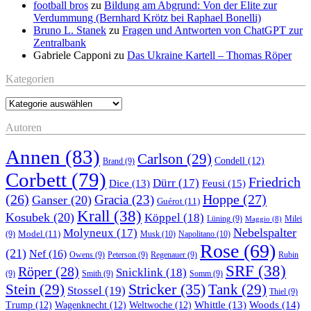
football bros
zu
Bildung am Abgrund: Von der Elite zur
Verdummung (Bernhard Krötz bei Raphael Bonelli)
Bruno L. Stanek
zu
Fragen und Antworten von ChatGPT zur
Zentralbank
Gabriele Capponi
zu
Das Ukraine Kartell – Thomas Röper
Kategorien
Kategorien
Autoren
Annen
(83)
Carlson
(29)
Condell
(12)
Brand
(9)
Corbett
(79)
Friedrich
Dürr
(17)
Feusi
(15)
Dice
(13)
(26)
Hoppe
(27)
Gracia
(23)
Ganser
(20)
Guérot
(11)
Krall
(38)
Kosubek
(20)
Köppel
(18)
Lüning
(9)
Milei
Maggio
(8)
Nebelspalter
Molyneux
(17)
Model
(11)
Musk
(10)
Napolitano
(10)
(9)
Rose
(69)
(21)
Nef
(16)
Owens
(9)
Peterson
(9)
Regenauer
(9)
Rubin
SRF
(38)
Röper
(28)
Snicklink
(18)
(9)
Smith
(9)
Somm
(9)
Stricker
(35)
Stein
(29)
Tank
(29)
Stossel
(19)
Thiel
(9)
Whittle
(13)
Woods
(14)
Trump
(12)
Wagenknecht
(12)
Weltwoche
(12)