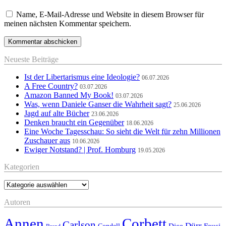
Name, E-Mail-Adresse und Website in diesem Browser für
meinen nächsten Kommentar speichern.
Neueste Beiträge
Ist der Libertarismus eine Ideologie?
06.07.2026
A Free Country?
03.07.2026
Amazon Banned My Book!
03.07.2026
Was, wenn Daniele Ganser die Wahrheit sagt?
25.06.2026
Jagd auf alte Bücher
23.06.2026
Denken braucht ein Gegenüber
18.06.2026
Eine Woche Tagesschau: So sieht die Welt für zehn Millionen
Zuschauer aus
10.06.2026
Ewiger Notstand? | Prof. Homburg
19.05.2026
Kategorien
Kategorien
Autoren
Annen
Corbett
Carlson
Dürr
Feusi
Dice