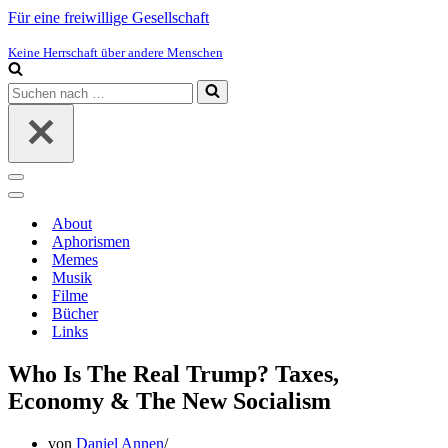
Für eine freiwillige Gesellschaft
Keine Herrschaft über andere Menschen
Suchen
nach …
Navigations-
Menü
Navigations-
Menü
About
Aphorismen
Memes
Musik
Filme
Bücher
Links
Who Is The Real Trump? Taxes,
Economy & The New Socialism
von
Daniel Annen