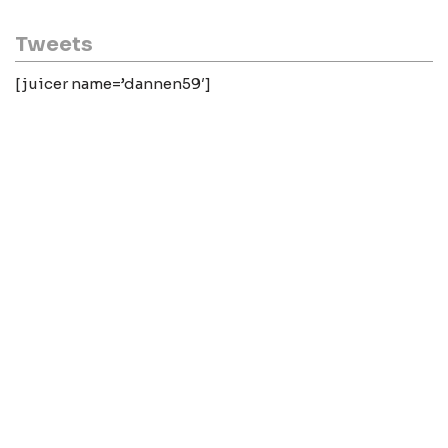
Tweets
[juicer name=’dannen59′]