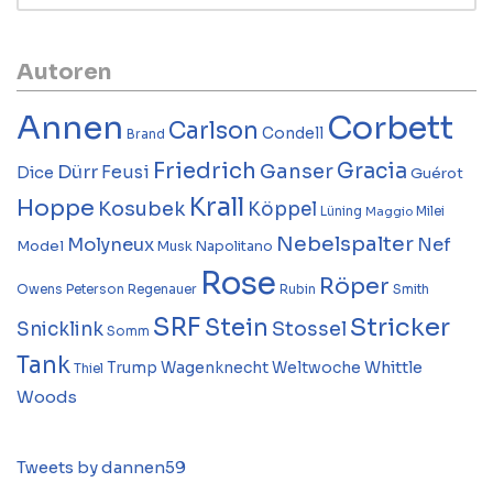
Autoren
Annen
Corbett
Carlson
Condell
Brand
Friedrich
Gracia
Ganser
Dürr
Feusi
Dice
Guérot
Krall
Hoppe
Kosubek
Köppel
Lüning
Milei
Maggio
Nebelspalter
Molyneux
Nef
Model
Musk
Napolitano
Rose
Röper
Owens
Peterson
Regenauer
Rubin
Smith
SRF
Stricker
Stein
Stossel
Snicklink
Somm
Tank
Whittle
Trump
Wagenknecht
Weltwoche
Thiel
Woods
Tweets by dannen59