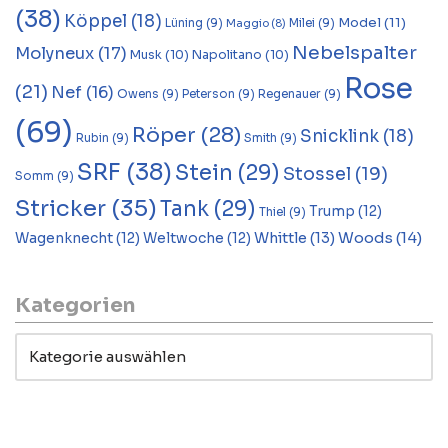
(38)
Köppel
(18)
Model
(11)
Lüning
(9)
Milei
(9)
Maggio
(8)
Nebelspalter
Molyneux
(17)
Musk
(10)
Napolitano
(10)
Rose
(21)
Nef
(16)
Owens
(9)
Peterson
(9)
Regenauer
(9)
(69)
Röper
(28)
Snicklink
(18)
Rubin
(9)
Smith
(9)
SRF
(38)
Stein
(29)
Stossel
(19)
Somm
(9)
Stricker
(35)
Tank
(29)
Trump
(12)
Thiel
(9)
Woods
(14)
Whittle
(13)
Wagenknecht
(12)
Weltwoche
(12)
Kategorien