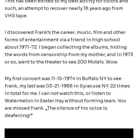
This has been edited to my best ability for colors and
such, an attempt to recover nearly 18 years ago from
VHS tape.
I discovered Frank’s the career, music, film and other
forms of entertainment via a friend in high school
about 1971-72. I began collecting the albums, hiding
the words from censorship from my mother, and in 1973
or so, went to the theater to see 200 Motels. Wow.
My first concert was 11-15-1974 in Buffalo NY to see
Frank, my last was 03-21-1988 in Syracuse NY. 22 times
in total for me. I can not watch this, or listen to
Watermelon in Easter Hay without forming tears. You
are missed Frank. „The silence of his voice is
deafening!“