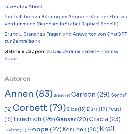
LewHol
zu
About
football bros
zu
Bildung am Abgrund: Von der Elite zur
Verdummung (Bernhard Krötz bei Raphael Bonelli)
Bruno L. Stanek
zu
Fragen und Antworten von ChatGPT
zur Zentralbank
Gabriele Capponi
zu
Das Ukraine Kartell – Thomas
Röper
Autoren
Annen
(83)
Carlson
(29)
Condell
Brand
(9)
Corbett
(79)
Dürr
(17)
Feusi
Dice
(13)
(12)
Friedrich
(26)
Gracia
(23)
Ganser
(20)
(15)
Krall
Hoppe
(27)
Kosubek
(20)
Guérot
(11)