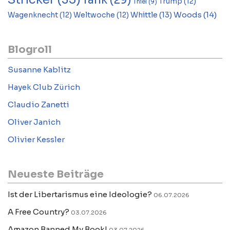
Tank
(29)
Trump
(12)
Thiel
(9)
Woods
(14)
Whittle
(13)
Wagenknecht
(12)
Weltwoche
(12)
Blogroll
Susanne Kablitz
Hayek Club Zürich
Claudio Zanetti
Oliver Janich
Olivier Kessler
Neueste Beiträge
Ist der Libertarismus eine Ideologie?
06.07.2026
A Free Country?
03.07.2026
Amazon Banned My Book!