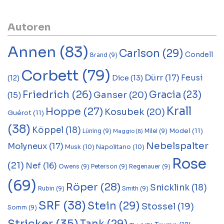
Autoren
Annen
(83)
Carlson
(29)
Condell
Brand
(9)
Corbett
(79)
Dürr
(17)
Feusi
Dice
(13)
(12)
Friedrich
(26)
Gracia
(23)
Ganser
(20)
(15)
Krall
Hoppe
(27)
Kosubek
(20)
Guérot
(11)
(38)
Köppel
(18)
Model
(11)
Lüning
(9)
Milei
(9)
Maggio
(8)
Nebelspalter
Molyneux
(17)
Musk
(10)
Napolitano
(10)
Rose
(21)
Nef
(16)
Owens
(9)
Peterson
(9)
Regenauer
(9)
(69)
Röper
(28)
Snicklink
(18)
Rubin
(9)
Smith
(9)
SRF
(38)
Stein
(29)
Stossel
(19)
Somm
(9)
Stricker
(35)