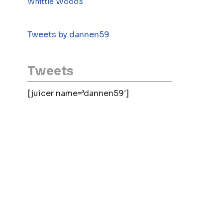
Woods
Whittle
Tweets by dannen59
Tweets
[juicer name=’dannen59′]