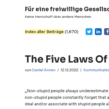
Für eine freiwillige Gesells
Zum
Keine Herrschaft über andere Menschen
Inhalt
springen
Index aller Beiträge
(
1,670
)
The Five Laws Of
von
Daniel Annen
12.12.2022
Kommunikati
„Non-stupid people always underestimate t
non-stupid people constantly forget that a
deal and/or associate with stupid people a