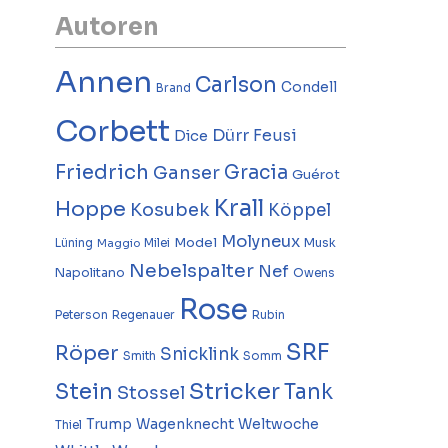
Autoren
Annen
Carlson
Condell
Brand
Corbett
Dürr
Feusi
Dice
Friedrich
Gracia
Ganser
Guérot
Krall
Hoppe
Kosubek
Köppel
Molyneux
Model
Musk
Lüning
Milei
Maggio
Nebelspalter
Nef
Napolitano
Owens
Rose
Peterson
Regenauer
Rubin
SRF
Röper
Snicklink
Smith
Somm
Stricker
Stein
Tank
Stossel
Trump
Wagenknecht
Weltwoche
Thiel