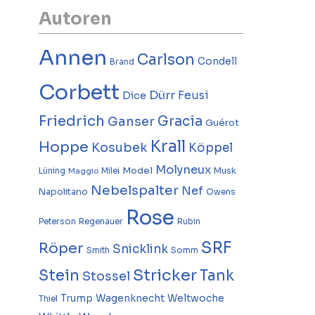
Autoren
Annen
Carlson
Condell
Brand
Corbett
Dürr
Feusi
Dice
Friedrich
Gracia
Ganser
Guérot
Krall
Hoppe
Kosubek
Köppel
Molyneux
Model
Musk
Lüning
Milei
Maggio
Nebelspalter
Nef
Napolitano
Owens
Rose
Peterson
Regenauer
Rubin
SRF
Röper
Snicklink
Smith
Somm
Stricker
Stein
Tank
Stossel
Trump
Wagenknecht
Weltwoche
Thiel