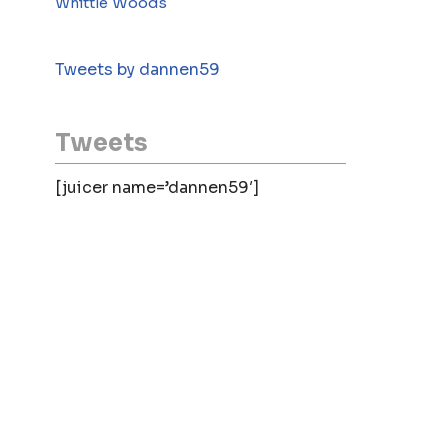
Woods
Whittle
Tweets by dannen59
Tweets
[juicer name=’dannen59′]