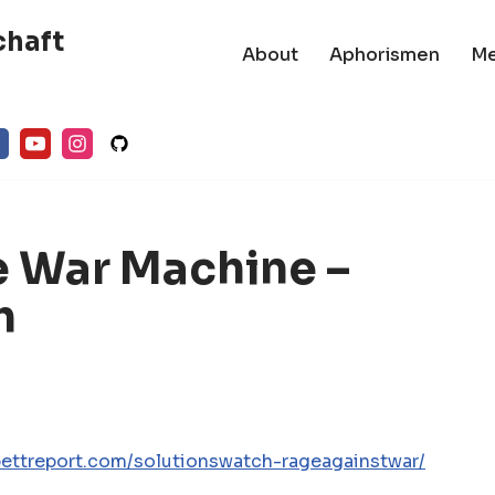
chaft
About
Aphorismen
M
e War Machine –
h
bettreport.com/solutionswatch-rageagainstwar/