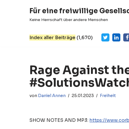
Für eine freiwillige Gesells
Zum
Keine Herrschaft über andere Menschen
Inhalt
springen
Index aller Beiträge
(
1,670
)
Rage Against th
#SolutionsWatc
von
Daniel Annen
25.01.2023
Freiheit
SHOW NOTES AND MP3:
https://www.cor