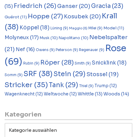
Friedrich
(26)
Gracia
(23)
Ganser
(20)
(15)
Krall
Hoppe
(27)
Kosubek
(20)
Guérot
(11)
(38)
Köppel
(18)
Model
(11)
Lüning
(9)
Milei
(9)
Maggio
(8)
Nebelspalter
Molyneux
(17)
Musk
(10)
Napolitano
(10)
Rose
(21)
Nef
(16)
Owens
(9)
Peterson
(9)
Regenauer
(9)
(69)
Röper
(28)
Snicklink
(18)
Rubin
(9)
Smith
(9)
SRF
(38)
Stein
(29)
Stossel
(19)
Somm
(9)
Stricker
(35)
Tank
(29)
Trump
(12)
Thiel
(9)
Woods
(14)
Whittle
(13)
Wagenknecht
(12)
Weltwoche
(12)
Kategorien