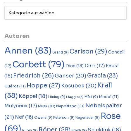
Autoren
Annen
(83)
Carlson
(29)
Condell
Brand
(9)
Corbett
(79)
Dürr
(17)
Feusi
Dice
(13)
(12)
Friedrich
(26)
Gracia
(23)
Ganser
(20)
(15)
Krall
Hoppe
(27)
Kosubek
(20)
Guérot
(11)
(38)
Köppel
(18)
Model
(11)
Lüning
(9)
Milei
(9)
Maggio
(8)
Nebelspalter
Molyneux
(17)
Musk
(10)
Napolitano
(10)
Rose
(21)
Nef
(16)
Owens
(9)
Peterson
(9)
Regenauer
(9)
(69)
Röper
(28)
Snicklink
(18)
Rubin
(9)
Smith
(9)