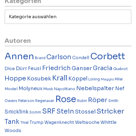
Kategorien
Autoren
Annen
Corbett
Carlson
Condell
Brand
Friedrich
Gracia
Ganser
Dürr
Feusi
Dice
Guérot
Krall
Hoppe
Kosubek
Köppel
Lüning
Milei
Maggio
Nebelspalter
Molyneux
Nef
Model
Musk
Napolitano
Rose
Röper
Owens
Peterson
Regenauer
Rubin
Smith
SRF
Stricker
Stein
Stossel
Snicklink
Somm
Tank
Whittle
Trump
Wagenknecht
Weltwoche
Thiel
Woods