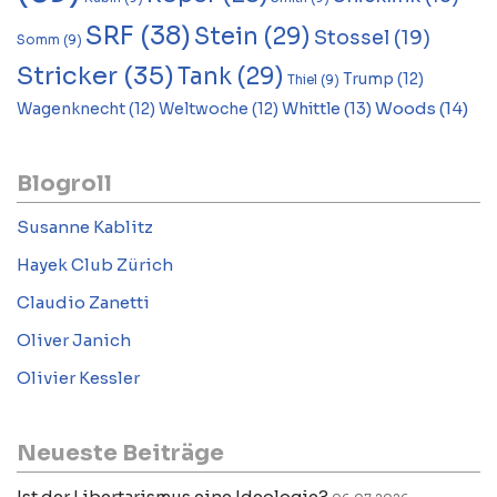
SRF
(38)
Stein
(29)
Stossel
(19)
Somm
(9)
Stricker
(35)
Tank
(29)
Trump
(12)
Thiel
(9)
Woods
(14)
Whittle
(13)
Wagenknecht
(12)
Weltwoche
(12)
Blogroll
Susanne Kablitz
Hayek Club Zürich
Claudio Zanetti
Oliver Janich
Olivier Kessler
Neueste Beiträge
Ist der Libertarismus eine Ideologie?