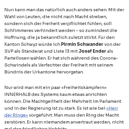
Nun kann man das natürlich auch anders sehen: Mit der
Wahl von Leuten, die nicht nach Macht streben,
sondern sich der Freiheit verpflichtet fühlen, soll
Schlimmeres verhindert werden – so zumindest die
Hoffnung, die ja bekanntlich zuletzt stirbt. Für den
Kanton Schwyz würde ich
Pirmin Schwander
von der
SVP als Ständerat und Liste 13 mit
Josef Ender
als
Parteilosen wählen. Er hat sich während des Corona-
Schwindels als Verfechter der Freiheit mit seinem
Bündnis der Urkantone hervorgetan.
Nur wird man mit ein paar «Freiheitskämpfern»
INNERHALB des Systems kaum etwas anrichten
können. Die Machtgeilheit der Mehrheit im Parlament
und in der Regierung ist zu stark. Es ist wie bei
«Herr
der Ringe»
vorgeführt: Man muss den Ring der Macht
zerstören. Er kann niemandem anvertraut werden, nicht
mal den friedlichen Hobbits.