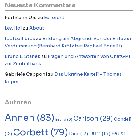
Neueste Kommentare
Portmann Urs
zu
Es reicht
LewHol
zu
About
football bros
zu
Bildung am Abgrund: Von der Elite zur
Verdummung (Bernhard Krötz bei Raphael Bonelli)
Bruno L. Stanek
zu
Fragen und Antworten von ChatGPT
zur Zentralbank
Gabriele Capponi
zu
Das Ukraine Kartell – Thomas
Röper
Autoren
Annen
(83)
Carlson
(29)
Condell
Brand
(9)
Corbett
(79)
Dürr
(17)
Feusi
Dice
(13)
(12)