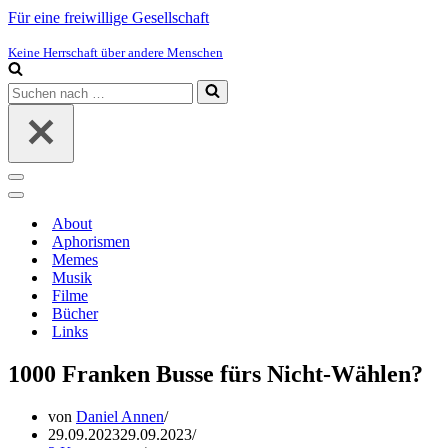
Für eine freiwillige Gesellschaft
Keine Herrschaft über andere Menschen
Suchen
nach …
Navigations-
Menü
Navigations-
Menü
About
Aphorismen
Memes
Musik
Filme
Bücher
Links
1000 Franken Busse fürs Nicht-Wählen?
von
Daniel Annen
29.09.2023
29.09.2023