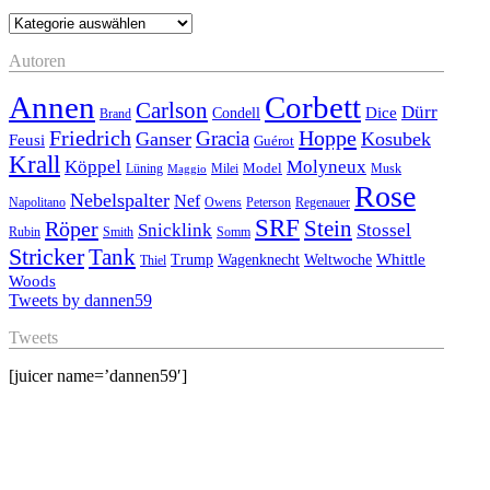
Kategorien
Autoren
Annen
Corbett
Carlson
Dürr
Dice
Condell
Brand
Friedrich
Hoppe
Gracia
Ganser
Kosubek
Feusi
Guérot
Krall
Köppel
Molyneux
Model
Musk
Lüning
Milei
Maggio
Rose
Nebelspalter
Nef
Napolitano
Owens
Peterson
Regenauer
SRF
Stein
Röper
Stossel
Snicklink
Rubin
Smith
Somm
Stricker
Tank
Whittle
Trump
Wagenknecht
Weltwoche
Thiel
Woods
Tweets by dannen59
Tweets
[juicer name=’dannen59′]