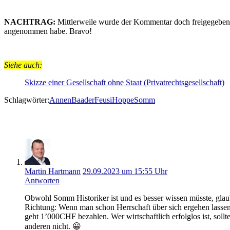
NACHTRAG:
Mittlerweile wurde der Kommentar doch freigegeben. D
angenommen habe. Bravo!
Siehe auch:
Skizze einer Gesellschaft ohne Staat (Privatrechtsgesellschaft)
Schlagwörter:
Annen
Baader
Feusi
Hoppe
Somm
2 Gedanken zu „1000 Franken Busse fürs
Martin Hartmann
29.09.2023 um 15:55 Uhr
Antworten
Obwohl Somm Historiker ist und es besser wissen müsste, glaub
Richtung: Wenn man schon Herrschaft über sich ergehen lasse
geht 1’000CHF bezahlen. Wer wirtschaftlich erfolglos ist, soll
anderen nicht. 😀