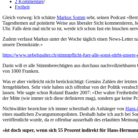
2 Kommentare
Freiheit
Gleich vorweg: Ich schätze
Markus Somm
sehr, seinen Podcast «Be
Tagesthemen auf pointierte Weise aus liberaler Sicht kommentieren, h
Uhr. Falls dem mal nicht so ist, werde ich schon fast ein bisschen nerv
Zudem verfasst Markus unter der Woche täglich einen News-Letter na
unsere Demokratie.»
https://www.nebelspalter.ch/stimmpflicht-fuer-alle-sonst-stirbt-unsere
Darin will er alle Stimmberechtigten aus durchaus nachvollziehbare
von 1000 Franken.
Was er aber vielleicht nicht berücksichtigt: Gemäss Zahlen der letz
ferngeblieben. Sehr viele haben sich offenbar von der Politik verabsc
lassen. Wie sagte schon Roland Baader 2007: «Der wahre Freiheitsfreu
der Mitte (wie immer sich diese definieren mag), sondern gar keine Po
Nichtwähler bezeichne ich immer scherzhaft als Anhänger von
Hans-
eines staatlichen Zwangsmonopolisten. Deshalb habe ich auch bei S
veröffentlicht wurde, da er offenbar ausserhalb des erlaubten Meinungs
«ist doch super, wenn sich 55 Prozent indirekt für Hans-Herma