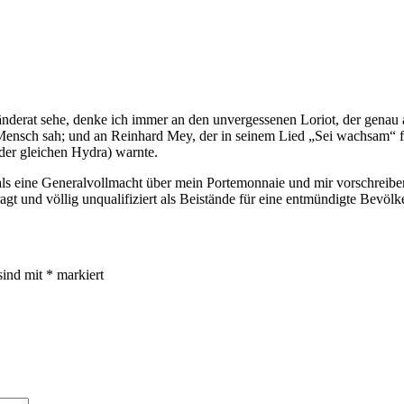
änderat sehe, denke ich immer an den unvergessenen Loriot, der genau 
g Mensch sah; und an Reinhard Mey, der in seinem Lied „Sei wachsam“ f
der gleichen Hydra) warnte.
ls eine Generalvollmacht über mein Portemonnaie und mir vorschreibe
gt und völlig unqualifiziert als Beistände für eine entmündigte Bevölk
sind mit
*
markiert