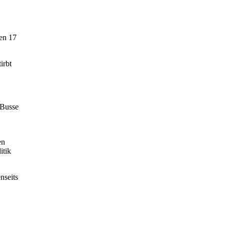
gen 17
irbt
 Busse
en
itik
enseits