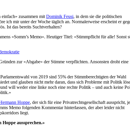
rn einfach» zusammen mit
Dominik Feusi
, in dem sie die politischen
öre ich mir unter der Woche täglich an. Normalerweise erscheint er ge
ös. Ist das bereits Suchtverhalten?
mens «Somm’s Memo». Heutiger Titel: «Stimmpflicht für alle! Sonst st
-demokratie
n Gründen zur «Abgabe» der Stimme verpflichten. Ansonsten droht eine
ten Parlamentswahl von 2019 sind 55% der Stimmberechtigten der Wahl
hiedet und glauben nicht mehr daran, dass sich Probleme mit Politik lös
nd will weder eine linke noch eine rechte Politik – und auch keine Pol
litik.»
Hermann Hoppe
, der sich für eine Privatrechtsgesellschaft ausspricht, j
omms Memo folgenden Kommentar hinterlassen, der aber leider nicht
korridors liegt.
nn Hoppe aussprechen.»