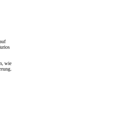
auf
urios
n, wie
erung.