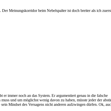
er Meinungskorridor beim Nebelspalter ist doch breiter als ich zuers
 Nicht-Wählen?“
t er immer noch an das System. Er argumentiert genau in die falsche
n muss und um möglichst wenig davon zu haben, müsste jeder der abs
te sein Mindset des Versagens nicht anderen aufzwingen dürfen. Ok, auc