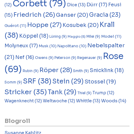
Corbett
(79)
Dürr
(17)
Feusi
Dice
(13)
(12)
Friedrich
(26)
Gracia
(23)
Ganser
(20)
(15)
Krall
Hoppe
(27)
Kosubek
(20)
Guérot
(11)
(38)
Köppel
(18)
Model
(11)
Lüning
(9)
Milei
(9)
Maggio
(8)
Nebelspalter
Molyneux
(17)
Musk
(10)
Napolitano
(10)
Rose
(21)
Nef
(16)
Owens
(9)
Peterson
(9)
Regenauer
(9)
(69)
Röper
(28)
Snicklink
(18)
Rubin
(9)
Smith
(9)
SRF
(38)
Stein
(29)
Stossel
(19)
Somm
(9)
Stricker
(35)
Tank
(29)
Trump
(12)
Thiel
(9)
Woods
(14)
Whittle
(13)
Wagenknecht
(12)
Weltwoche
(12)
Blogroll
Susanne Kablitz