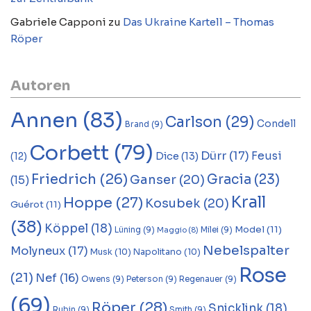
Gabriele Capponi
zu
Das Ukraine Kartell – Thomas
Röper
Autoren
Annen
(83)
Carlson
(29)
Condell
Brand
(9)
Corbett
(79)
Dürr
(17)
Feusi
Dice
(13)
(12)
Friedrich
(26)
Gracia
(23)
Ganser
(20)
(15)
Krall
Hoppe
(27)
Kosubek
(20)
Guérot
(11)
(38)
Köppel
(18)
Model
(11)
Lüning
(9)
Milei
(9)
Maggio
(8)
Nebelspalter
Molyneux
(17)
Musk
(10)
Napolitano
(10)
Rose
(21)
Nef
(16)
Owens
(9)
Peterson
(9)
Regenauer
(9)
(69)
Röper
(28)
Snicklink
(18)
Rubin
(9)
Smith
(9)