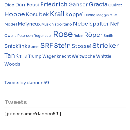
Friedrich
Gracia
Ganser
Dürr
Feusi
Dice
Guérot
Krall
Hoppe
Kosubek
Köppel
Lüning
Milei
Maggio
Nebelspalter
Molyneux
Nef
Model
Musk
Napolitano
Rose
Röper
Owens
Peterson
Regenauer
Rubin
Smith
SRF
Stricker
Stein
Stossel
Snicklink
Somm
Tank
Whittle
Trump
Wagenknecht
Weltwoche
Thiel
Woods
Tweets by dannen59
Tweets
[juicer name=’dannen59′]