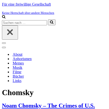
Für eine freiwillige Gesellschaft
Keine Herrschaft über andere Menschen
Suchen
nach …
Navigations-
Menü
Navigations-
Menü
About
Aphorismen
Memes
Musik
Filme
Bücher
Links
Chomsky
Noam Chomsky – The Crimes of U.S.