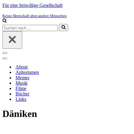
Für eine freiwillige Gesellschaft
Keine Herrschaft über andere Menschen
Suchen
nach …
Navigations-
Menü
Navigations-
Menü
About
Aphorismen
Memes
Musik
Filme
Bücher
Links
Däniken