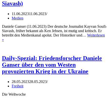
(Hrvoje
Siavash)
Moric
12.6.23)
11.06.2023
11.06.2023
Medien
Daniele Ganser (11.06.2023) Der deutsche Journalist Kayvan Soufi-
Siavash, früher bekannt als Ken Jebsen, ist mutig und kritisch. Er
betreibt den Medienkanal apolut. Der Historiker und…
Weiterlesen
Dr.
»
Daniele
Ganser:
Macht.
Medien.
Daily-Spezial: Friedensforscher Daniele
Menschheitsfamilie.
Ganser über den vom Westen
(Kayvan
Soufi-
provozierten Krieg in der Ukraine
Siavash)
28.05.2023
28.05.2023
Freiheit
Die Weltwoche