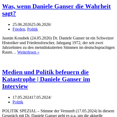
Was, wenn Daniele Ganser die Wahrheit
sagt?
25.06.2026
25.06.2026
Frieden
,
Politik
Jasmin Kosubek (24.05.2026) Dr. Daniele Ganser ist ein Schweizer
Historiker und Friedensforscher, Jahrgang 1972, der seit zwei
Jahrzehnten zu den meistdiskutierten Stimmen im deutschsprachigen
Was,
Raum…
Weiterlesen »
wenn
Daniele
Ganser
die
Medien und Politik befeuern die
Wahrheit
Katastrophe | Daniele Ganser im
sagt?
Interview
17.05.2024
17.05.2024
Politik
POLITIK SPEZIAL – Stimme der Vernunft (17.05.2024) In diesem
Gespräch mit Dr. Daniele Ganser geht es u.a. um die aktuelle