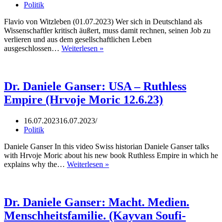
Politik
Flavio von Witzleben (01.07.2023) Wer sich in Deutschland als
Wissenschaftler kritisch äußert, muss damit rechnen, seinen Job zu
verlieren und aus dem gesellschaftlichen Leben
Ausgrenzung
ausgeschlossen…
Weiterlesen »
&
Diffamierung
kritischer
Wissenschaftler
Dr. Daniele Ganser: USA – Ruthless
//
Empire (Hrvoje Moric 12.6.23)
Dr.
Ulrike
Guérot
16.07.2023
16.07.2023
&
Politik
Dr.
Daniele
Daniele Ganser In this video Swiss historian Daniele Ganser talks
Ganser
with Hrvoje Moric about his new book Ruthless Empire in which he
Dr.
explains why the…
Weiterlesen »
Daniele
Ganser:
USA
–
Dr. Daniele Ganser: Macht. Medien.
Ruthless
Menschheitsfamilie. (Kayvan Soufi-
Empire