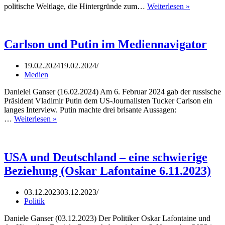
Medien
politische Weltlage, die Hintergründe zum…
Weiterlesen »
und
Politik
befeuern
die
Carlson und Putin im Mediennavigator
Katastroph
|
19.02.2024
19.02.2024
Daniele
Medien
Ganser
im
Danielel Ganser (16.02.2024) Am 6. Februar 2024 gab der russische
Interview
Präsident Vladimir Putin dem US-Journalisten Tucker Carlson ein
langes Interview. Putin machte drei brisante Aussagen:
Carlson
…
Weiterlesen »
und
Putin
im
Mediennavigator
USA und Deutschland – eine schwierige
Beziehung (Oskar Lafontaine 6.11.2023)
03.12.2023
03.12.2023
Politik
Daniele Ganser (03.12.2023) Der Politiker Oskar Lafontaine und