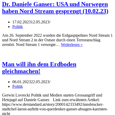
Dr. Daniele Ganser: USA und Norwegen
haben Nord Stream gesprengt (10.02.23)
17.02.2023
12.05.2023
Politik
Am 26. September 2022 wurden die Erdgaspipelines Nord Stream 1
und Nord Stream 2 in der Ostsee durch einen Terroranschlag
Dr.
zerstört. Nord Stream 1 versorgte…
Weiterlesen »
Daniele
Ganser:
USA
und
Man will ihn dem Erdboden
Norwegen
gleichmachen!
haben
Nord
Stream
06.01.2023
22.05.2023
gesprengt
Politik
(10.02.23)
Gerwin Lovrecki Politik und Medien starten Grossangriff und
Hetzjagd auf Daniele Ganser. Link zum erwähnten Artikel:
https://www.derstandard.at/story/2000142333492/innsbrucker-
stadtchef-laesst-auftritt-von-querdenker-ganser-absagen-kaernten-
nicht