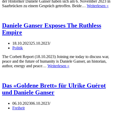
der Historiker Daniele Ganser haben sich am 6. November 2023 in
US
Saarbrücken zu einem Gespräch getroffen. Beide…
Weiterlesen »
und
Deu
–
eine
Daniele Ganser Exposes The Ruthless
sch
Empire
Bez
(Os
Laf
18.10.2023
25.10.2023
6.1
Politik
The Corbett Report (18.10.2023) Joining me today to discuss war,
peace and the future of humanity is Daniele Ganser, an historian,
Daniele
author, energy and peace…
Weiterlesen »
Ganser
Exposes
The
Ruthless
Das «Goldene Brett» für Ulrike Guérot
Empire
und Daniele Ganser
06.10.2023
06.10.2023
Freiheit