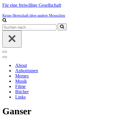
Für eine freiwillige Gesellschaft
Keine Herrschaft über andere Menschen
Suchen
nach …
Navigations-
Menü
Navigations-
Menü
About
Aphorismen
Memes
Musik
Filme
Bücher
Links
Ganser