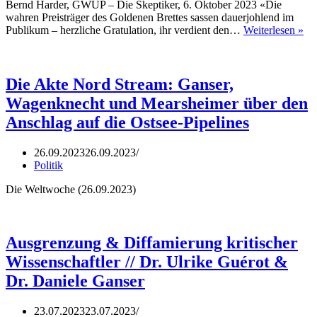
Bernd Harder, GWUP – Die Skeptiker, 6. Oktober 2023 «Die
wahren Preisträger des Goldenen Brettes sassen dauerjohlend im
Da
Publikum – herzliche Gratulation, ihr verdient den…
Weiterlesen »
«G
Bre
für
Ulr
Die Akte Nord Stream: Ganser,
Gu
Wagenknecht und Mearsheimer über den
un
Da
Anschlag auf die Ostsee-Pipelines
Ga
26.09.2023
26.09.2023
Politik
Die Weltwoche (26.09.2023)
Ausgrenzung & Diffamierung kritischer
Wissenschaftler // Dr. Ulrike Guérot &
Dr. Daniele Ganser
23.07.2023
23.07.2023