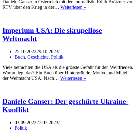
Daniele Ganser in Österreich mit der Journalistin Edith Brötzner von
Dr.
RTV über den Krieg in der…
Weiterlesen »
Daniele
Ganser:
Wir
sollten
Imperium USA: Die skrupellose
keine
Weltmacht
Waffen
in
Kriegsgebiete
25.10.2022
29.10.2023
liefern
Buch
,
Geschichte
,
Politik
(Edith
Brötzner
Viele betrachten die USA als die grösste Gefahr für den Weltfrieden.
21.10.22)
Woran liegt das? Ein Buch über Hintergründe, Motive und Mittel
Imperium
der Weltmacht USA. Nach…
Weiterlesen »
USA:
Die
skrupellose
Weltmacht
Daniele Ganser: Der geschürte Ukraine-
Konflikt
03.09.2022
27.07.2023
Politik