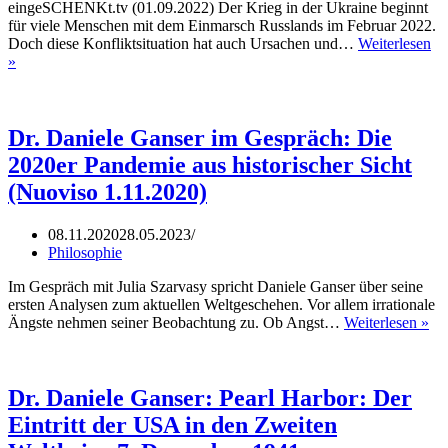
eingeSCHENKt.tv (01.09.2022) Der Krieg in der Ukraine beginnt
für viele Menschen mit dem Einmarsch Russlands im Februar 2022.
Doch diese Konfliktsituation hat auch Ursachen und…
Weiterlesen
Daniele
»
Ganser:
Der
geschürte
Ukraine-
Dr. Daniele Ganser im Gespräch: Die
Konflikt
2020er Pandemie aus historischer Sicht
(Nuoviso 1.11.2020)
08.11.2020
28.05.2023
Philosophie
Im Gespräch mit Julia Szarvasy spricht Daniele Ganser über seine
ersten Analysen zum aktuellen Weltgeschehen. Vor allem irrationale
Dr.
Ängste nehmen seiner Beobachtung zu. Ob Angst…
Weiterlesen »
Da
Ga
im
Ge
Dr. Daniele Ganser: Pearl Harbor: Der
Di
Eintritt der USA in den Zweiten
20
Pa