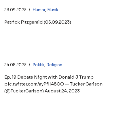
23.09.2023
Humor
,
Musik
Patrick Fitzgerald (05.09.2023)
Tucker on Twitter Ep. 19 – Debate
Night with Donald J Trump
24.08.2023
Politik
,
Religion
Ep. 19 Debate Night with Donald J Trump
pic.twitter.com/ayPfII48CO — Tucker Carlson
(@TuckerCarlson) August 24, 2023
How to deal with Trump-hating
relatives on Thanksgiving