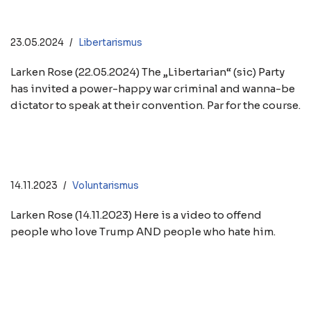
Libertarian Trump?
23.05.2024
Libertarismus
Larken Rose (22.05.2024) The „Libertarian“ (sic) Party
has invited a power-happy war criminal and wanna-be
dictator to speak at their convention. Par for the course.
The Trump Thing
14.11.2023
Voluntarismus
Larken Rose (14.11.2023) Here is a video to offend
people who love Trump AND people who hate him.
In The Jailhouse Now (Donald
Trump Song Parody)