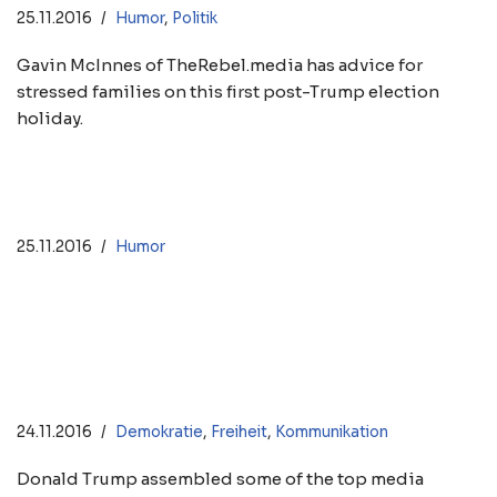
25.11.2016
Humor
,
Politik
Gavin McInnes of TheRebel.media has advice for
stressed families on this first post-Trump election
holiday.
Just The Two Of Us mashup
25.11.2016
Humor
RIGHT ANGLE: „LIKE A F—ING
FIRING SQUAD!“
24.11.2016
Demokratie
,
Freiheit
,
Kommunikation
Donald Trump assembled some of the top media