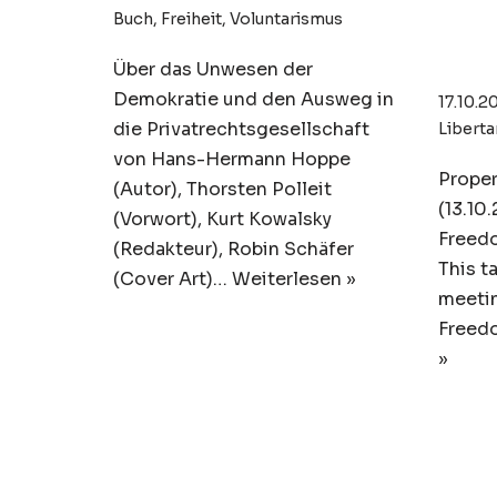
Libe
Buch
,
Freiheit
,
Voluntarismus
Per
Über das Unwesen der
Demokratie und den Ausweg in
17.10.2
die Privatrechtsgesellschaft
Liberta
von Hans-Hermann Hoppe
Proper
(Autor), Thorsten Polleit
(13.10
(Vorwort), Kurt Kowalsky
Freedo
(Redakteur), Robin Schäfer
This t
(Cover Art)…
Weiterlesen »
meetin
Freed
»
Voluntarismus:
Han
Aufsätze, Texte und
Hop