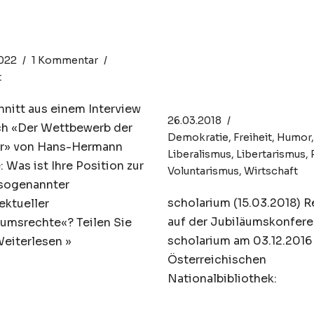
llektuelle
Hans-Hermann
entumsrechte
Hoppe – Die
2022
1 Kommentar
Amerikanische
t
Ideologie
nitt aus einem Interview
26.03.2018
ch «Der Wettbewerb der
Demokratie
,
Freiheit
,
Humor
,
r» von Hans-Hermann
Liberalismus
,
Libertarismus
,
 Was ist Ihre Position zur
Voluntarismus
,
Wirtschaft
 sogenannter
scholarium (15.03.2018) 
lektueller
auf der Jubiläumskonfere
umsrechte«? Teilen Sie
scholarium am 03.12.2016 
eiterlesen »
Österreichischen
Nationalbibliothek: