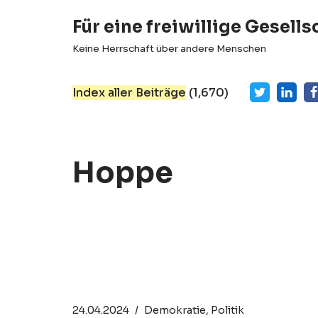
Für eine freiwillige Gesells
Zum
Keine Herrschaft über andere Menschen
Inhalt
springen
Index aller Beiträge
(
1,670
)
Hoppe
Democracy ≠
Han
Equality Before The
Hop
Law | Hoppe
Übe
und
24.04.2024
Demokratie
,
Politik