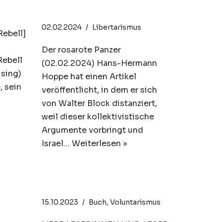
Perspektive
02.02.2024
Libertarismus
Rebell]
Der rosarote Panzer
Rebell
(02.02.2024) Hans-Hermann
ising)
Hoppe hat einen Artikel
 sein
veröffentlicht, in dem er sich
von Walter Block distanziert,
weil dieser kollektivistische
Argumente vorbringt und
Israel…
Weiterlesen »
afia
Hoppe Unplugged
15.10.2023
Buch
,
Voluntarismus
tem