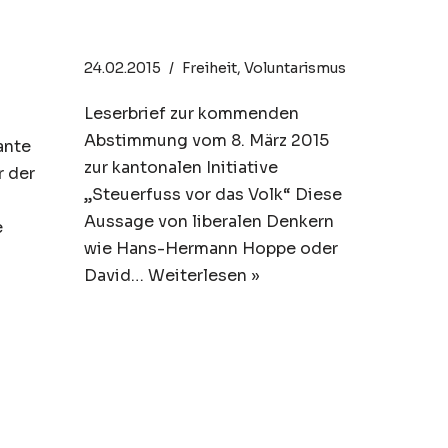
TR
Steuern sind Raub
24.02.2015
Freiheit
,
Voluntarismus
Leserbrief zur kommenden
Abstimmung vom 8. März 2015
ante
zur kantonalen Initiative
r der
„Steuerfuss vor das Volk“ Diese
Aussage von liberalen Denkern
e
wie Hans-Hermann Hoppe oder
David…
Weiterlesen »