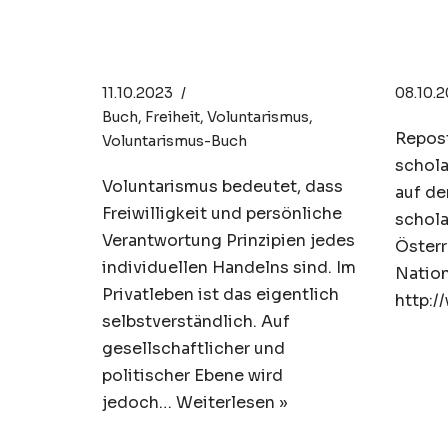
Zitate über die
Ame
Freiheit
Ide
11.10.2023
08.10.
Buch
,
Freiheit
,
Voluntarismus
,
Repost
Voluntarismus-Buch
schola
Voluntarismus bedeutet, dass
auf de
Freiwilligkeit und persönliche
schola
Verantwortung Prinzipien jedes
Österr
individuellen Handelns sind. Im
Nation
Privatleben ist das eigentlich
http:/
selbstverständlich. Auf
gesellschaftlicher und
politischer Ebene wird
jedoch…
Weiterlesen »