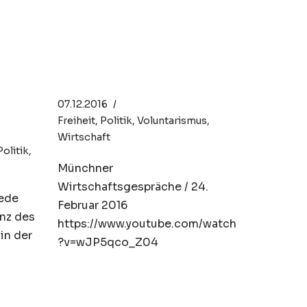
Hans Hermann
Hoppe: Geld, Staat &
internationale
Politik
07.12.2016
Freiheit
,
Politik
,
Voluntarismus
,
Wirtschaft
Politik
,
Münchner
Wirtschaftsgespräche / 24.
Rede
Februar 2016
nz des
https://www.youtube.com/watch
in der
?v=wJP5qco_Z04