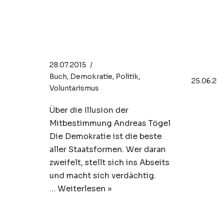
Schluss mit
Pra
Demokratie und
Her
Pöbelherrschaft!
Lud
Sem
28.07.2015
Buch
,
Demokratie
,
Politik
,
25.06.
Voluntarismus
Über die Illusion der
Mitbestimmung Andreas Tögel
Die Demokratie ist die beste
aller Staatsformen. Wer daran
zweifelt, stellt sich ins Abseits
und macht sich verdächtig.
…
Weiterlesen »