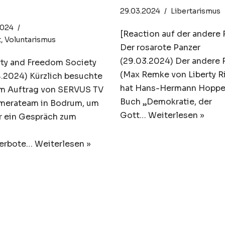
kwürdigkeiten
29.03.2024
Libertarismus
2024
[Reaction auf der andere 
t
,
Voluntarismus
Der rosarote Panzer
(29.03.2024) Der andere 
ty and Freedom Society
(Max Remke von Liberty R
.2024) Kürzlich besuchte
hat Hans-Hermann Hoppe,
im Auftrag von SERVUS TV
Buch „Demokratie, der
amerateam in Bodrum, um
Gott…
Weiterlesen »
r ein Gespräch zum
a
erbote…
Weiterlesen »
s-Hermann
Was haben die M
pe, „The War in
und unser
Ukraine in
politisches Sys