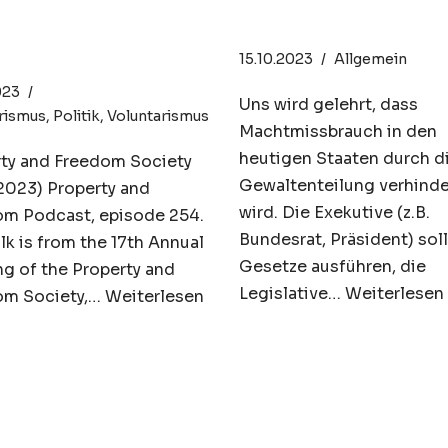
rtarian
gemeinsam?
spective“
15.10.2023
Allgemein
023
Uns wird gelehrt, dass
rismus
,
Politik
,
Voluntarismus
Machtmissbrauch in den
heutigen Staaten durch d
ty and Freedom Society
Gewaltenteilung verhinde
.2023) Property and
wird. Die Exekutive (z.B.
m Podcast, episode 254.
Bundesrat, Präsident) soll
alk is from the 17th Annual
Gesetze ausführen, die
g of the Property and
Legislative…
Weiterlesen
om Society,…
Weiterlesen
1000 Franken Bu
s-Hermann
fürs Nicht-Wähl
pe – Die