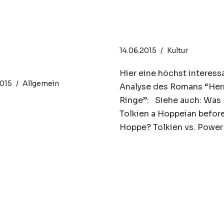
xeologie – Hans
The Hobbit, LO
rmann Hoppe l
and Anarchism
wig von Mises
14.06.2015
Kultur
inar 2015
Hier eine höchst interess
2015
Allgemein
Analyse des Romans “Her
Ringe”: Siehe auch: Was
Tolkien a Hoppeian befor
Hoppe? Tolkien vs. Power