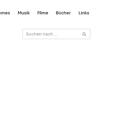
emes
Musik
Filme
Bücher
Links
Der Konflikt
zwischen Israel und
nun
Palästina: Die
libertäre