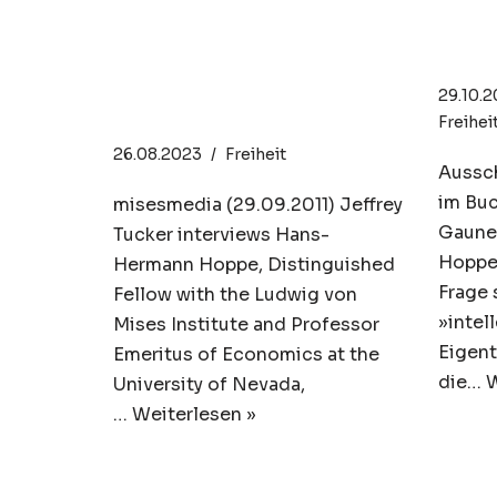
Inte
Property, Freedom
Eig
and Society | Hans-
29.10.
Hermann Hoppe
Freihei
26.08.2023
Freiheit
Aussch
im Bu
misesmedia (29.09.2011) Jeffrey
Gaune
Tucker interviews Hans-
Hoppe:
Hermann Hoppe, Distinguished
Frage
Fellow with the Ludwig von
»intel
Mises Institute and Professor
Eigent
Emeritus of Economics at the
die…
W
University of Nevada,
…
Weiterlesen »