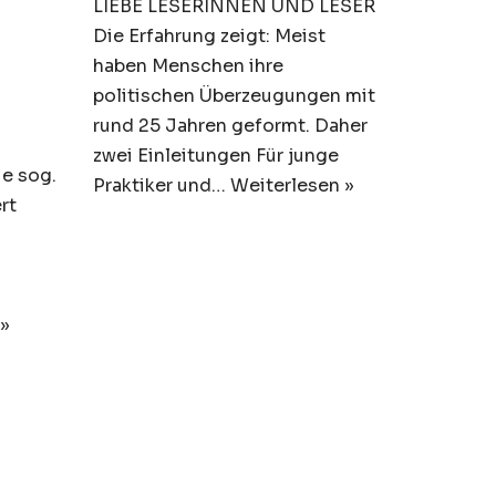
LIEBE LESERINNEN UND LESER
Die Erfahrung zeigt: Meist
haben Menschen ihre
politischen Überzeugungen mit
rund 25 Jahren geformt. Daher
zwei Einleitungen Für junge
ie sog.
Praktiker und…
Weiterlesen »
rt
 »
sse
GETTING
en?
LIBERTARIANISM