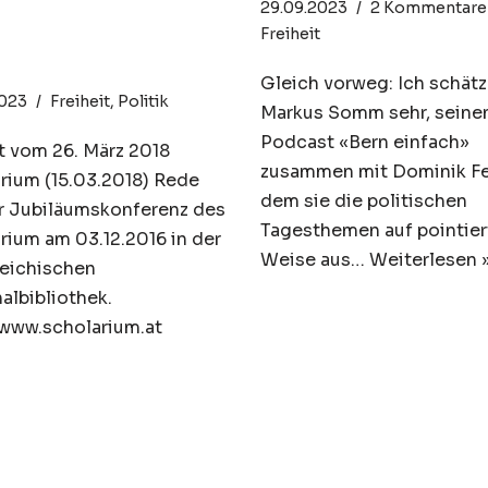
29.09.2023
2 Kommentare
rikanische
Freiheit
ologie
Gleich vorweg: Ich schät
2023
Freiheit
,
Politik
Markus Somm sehr, seine
Podcast «Bern einfach»
 vom 26. März 2018
zusammen mit Dominik Feu
rium (15.03.2018) Rede
dem sie die politischen
r Jubiläumskonferenz des
Tagesthemen auf pointier
rium am 03.12.2016 in der
Weise aus…
Weiterlesen 
eichischen
albibliothek.
/www.scholarium.at