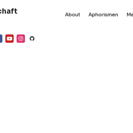
chaft
About
Aphorismen
M
s-Hermann
Hans Hermann
pe im Gespräch:
Hoppe – Die
r Denkverbote
Privatrechtsord
 andere
g