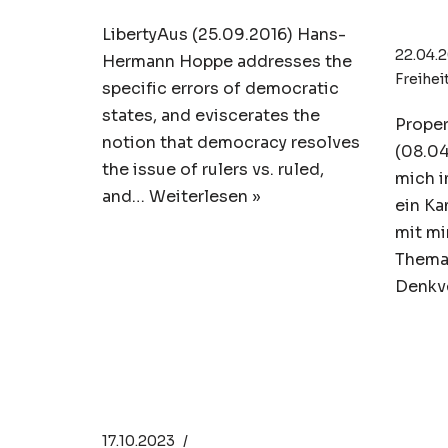
Mer
LibertyAus (25.09.2016) Hans-
22.04.
Hermann Hoppe addresses the
Freihei
specific errors of democratic
states, and eviscerates the
Proper
notion that democracy resolves
(08.04
the issue of rulers vs. ruled,
mich 
and…
Weiterlesen »
ein K
mit mi
Them
Denkv
Der Wettbewerb der
Han
Gauner
Hop
the 
17.10.2023