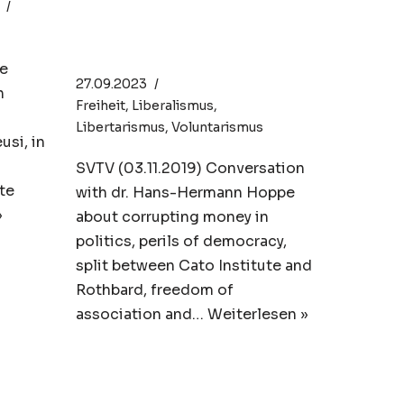
RIGHT | Hans-
Hermann Hoppe
ze
27.09.2023
n
Freiheit
,
Liberalismus
,
Libertarismus
,
Voluntarismus
si, in
SVTV (03.11.2019) Conversation
te
with dr. Hans-Hermann Hoppe
»
about corrupting money in
politics, perils of democracy,
split between Cato Institute and
Rothbard, freedom of
association and…
Weiterlesen »