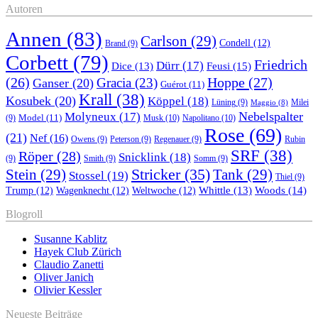
Autoren
Annen
(83)
Carlson
(29)
Condell
(12)
Brand
(9)
Corbett
(79)
Friedrich
Dürr
(17)
Feusi
(15)
Dice
(13)
(26)
Hoppe
(27)
Gracia
(23)
Ganser
(20)
Guérot
(11)
Krall
(38)
Kosubek
(20)
Köppel
(18)
Lüning
(9)
Milei
Maggio
(8)
Nebelspalter
Molyneux
(17)
Model
(11)
Musk
(10)
Napolitano
(10)
(9)
Rose
(69)
(21)
Nef
(16)
Owens
(9)
Peterson
(9)
Regenauer
(9)
Rubin
SRF
(38)
Röper
(28)
Snicklink
(18)
(9)
Smith
(9)
Somm
(9)
Stricker
(35)
Stein
(29)
Tank
(29)
Stossel
(19)
Thiel
(9)
Whittle
(13)
Woods
(14)
Trump
(12)
Wagenknecht
(12)
Weltwoche
(12)
Blogroll
Susanne Kablitz
Hayek Club Zürich
Claudio Zanetti
Oliver Janich
Olivier Kessler
Neueste Beiträge