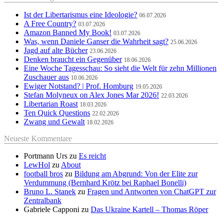
Ist der Libertarismus eine Ideologie?
06.07.2026
A Free Country?
03.07.2026
Amazon Banned My Book!
03.07.2026
Was, wenn Daniele Ganser die Wahrheit sagt?
25.06.2026
Jagd auf alte Bücher
23.06.2026
Denken braucht ein Gegenüber
18.06.2026
Eine Woche Tagesschau: So sieht die Welt für zehn Millionen
Zuschauer aus
10.06.2026
Ewiger Notstand? | Prof. Homburg
19.05.2026
Stefan Molyneux on Alex Jones Mar 2026!
22.03.2026
Libertarian Roast
18.03.2026
Ten Quick Questions
22.02.2026
Zwang und Gewalt
18.02.2026
Neueste Kommentare
Portmann Urs
zu
Es reicht
LewHol
zu
About
football bros
zu
Bildung am Abgrund: Von der Elite zur
Verdummung (Bernhard Krötz bei Raphael Bonelli)
Bruno L. Stanek
zu
Fragen und Antworten von ChatGPT zur
Zentralbank
Gabriele Capponi
zu
Das Ukraine Kartell – Thomas Röper