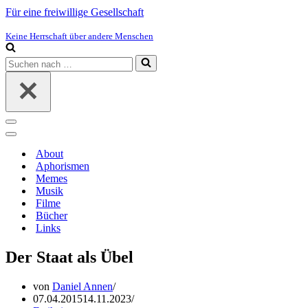
Für eine freiwillige Gesellschaft
Keine Herrschaft über andere Menschen
Suchen
nach …
Navigations-
Menü
Navigations-
Menü
About
Aphorismen
Memes
Musik
Filme
Bücher
Links
Der Staat als Übel
von
Daniel Annen
07.04.2015
14.11.2023