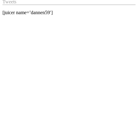
Tweets
[juicer name=’dannen59′]