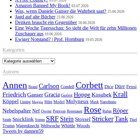
03.07.2026
Amazon Banned My Book!
03.07.2026
Was, wenn Daniele Ganser die Wahrheit sagt?
25.06.2026
Jagd auf alte Bücher
23.06.2026
Denken braucht ein Gegenüber
18.06.2026
Eine Woche Tagesschau: So sieht die Welt für zehn Millionen
Zuschauer aus
10.06.2026
Ewiger Notstand? | Prof. Homburg
19.05.2026
Kategorien
Kategorien
Autoren
Annen
Corbett
Carlson
Dürr
Feusi
Dice
Condell
Brand
Krall
Friedrich
Hoppe
Gracia
Ganser
Kosubek
Guérot
Köppel
Molyneux
Model
Musk
Napolitano
Lüning
Milei
Maggio
Rose
Röper
Nebelspalter
Nef
Owens
Peterson
Regenauer
Rubin
SRF
Stricker
Stein
Tank
Stossel
Snicklink
Smith
Somm
Thiel
Whittle
Woods
Trump
Wagenknecht
Weltwoche
Tweets by dannen59