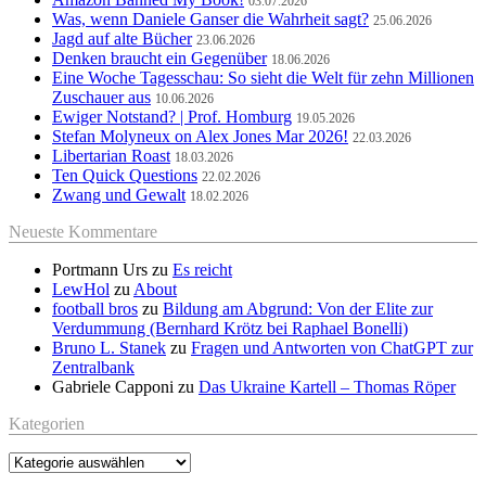
03.07.2026
Was, wenn Daniele Ganser die Wahrheit sagt?
25.06.2026
Jagd auf alte Bücher
23.06.2026
Denken braucht ein Gegenüber
18.06.2026
Eine Woche Tagesschau: So sieht die Welt für zehn Millionen
Zuschauer aus
10.06.2026
Ewiger Notstand? | Prof. Homburg
19.05.2026
Stefan Molyneux on Alex Jones Mar 2026!
22.03.2026
Libertarian Roast
18.03.2026
Ten Quick Questions
22.02.2026
Zwang und Gewalt
18.02.2026
Neueste Kommentare
Portmann Urs
zu
Es reicht
LewHol
zu
About
football bros
zu
Bildung am Abgrund: Von der Elite zur
Verdummung (Bernhard Krötz bei Raphael Bonelli)
Bruno L. Stanek
zu
Fragen und Antworten von ChatGPT zur
Zentralbank
Gabriele Capponi
zu
Das Ukraine Kartell – Thomas Röper
Kategorien
Kategorien