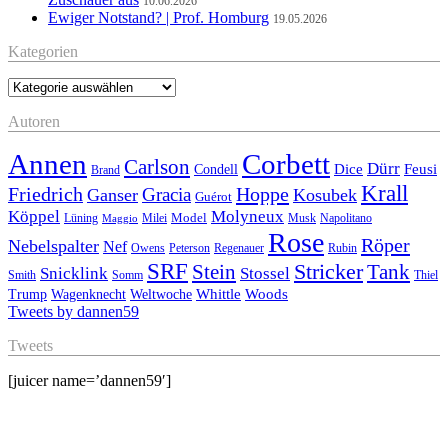
10.06.2026
Ewiger Notstand? | Prof. Homburg
19.05.2026
Kategorien
Kategorien
Autoren
Annen
Corbett
Carlson
Dürr
Feusi
Dice
Condell
Brand
Krall
Friedrich
Hoppe
Gracia
Ganser
Kosubek
Guérot
Köppel
Molyneux
Model
Musk
Napolitano
Lüning
Milei
Maggio
Rose
Röper
Nebelspalter
Nef
Owens
Peterson
Regenauer
Rubin
SRF
Stricker
Stein
Tank
Stossel
Snicklink
Smith
Somm
Thiel
Whittle
Woods
Trump
Wagenknecht
Weltwoche
Tweets by dannen59
Tweets
[juicer name=’dannen59′]