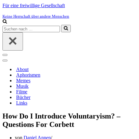
Für eine freiwillige Gesellschaft
Keine Herrschaft über andere Menschen
Suchen
nach …
Navigations-
Menü
Navigations-
Menü
About
Aphorismen
Memes
Musik
Filme
Bücher
Links
How Do I Introduce Voluntaryism? –
Questions For Corbett
von
Daniel Annen