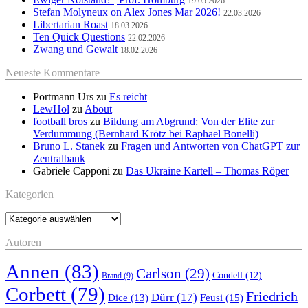
19.05.2026
Stefan Molyneux on Alex Jones Mar 2026!
22.03.2026
Libertarian Roast
18.03.2026
Ten Quick Questions
22.02.2026
Zwang und Gewalt
18.02.2026
Neueste Kommentare
Portmann Urs
zu
Es reicht
LewHol
zu
About
football bros
zu
Bildung am Abgrund: Von der Elite zur
Verdummung (Bernhard Krötz bei Raphael Bonelli)
Bruno L. Stanek
zu
Fragen und Antworten von ChatGPT zur
Zentralbank
Gabriele Capponi
zu
Das Ukraine Kartell – Thomas Röper
Kategorien
Kategorien
Autoren
Annen
(83)
Carlson
(29)
Condell
(12)
Brand
(9)
Corbett
(79)
Friedrich
Dürr
(17)
Feusi
(15)
Dice
(13)