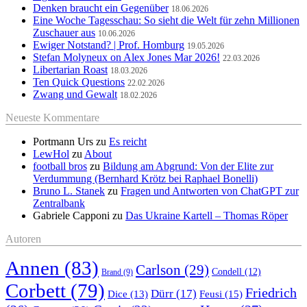
Denken braucht ein Gegenüber
18.06.2026
Eine Woche Tagesschau: So sieht die Welt für zehn Millionen
Zuschauer aus
10.06.2026
Ewiger Notstand? | Prof. Homburg
19.05.2026
Stefan Molyneux on Alex Jones Mar 2026!
22.03.2026
Libertarian Roast
18.03.2026
Ten Quick Questions
22.02.2026
Zwang und Gewalt
18.02.2026
Neueste Kommentare
Portmann Urs
zu
Es reicht
LewHol
zu
About
football bros
zu
Bildung am Abgrund: Von der Elite zur
Verdummung (Bernhard Krötz bei Raphael Bonelli)
Bruno L. Stanek
zu
Fragen und Antworten von ChatGPT zur
Zentralbank
Gabriele Capponi
zu
Das Ukraine Kartell – Thomas Röper
Autoren
Annen
(83)
Carlson
(29)
Condell
(12)
Brand
(9)
Corbett
(79)
Friedrich
Dürr
(17)
Feusi
(15)
Dice
(13)