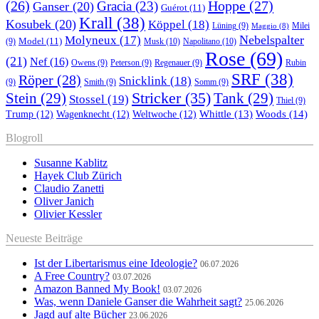
(26)
Hoppe
(27)
Gracia
(23)
Ganser
(20)
Guérot
(11)
Krall
(38)
Kosubek
(20)
Köppel
(18)
Lüning
(9)
Milei
Maggio
(8)
Nebelspalter
Molyneux
(17)
Model
(11)
Musk
(10)
Napolitano
(10)
(9)
Rose
(69)
(21)
Nef
(16)
Owens
(9)
Peterson
(9)
Regenauer
(9)
Rubin
SRF
(38)
Röper
(28)
Snicklink
(18)
(9)
Smith
(9)
Somm
(9)
Stricker
(35)
Stein
(29)
Tank
(29)
Stossel
(19)
Thiel
(9)
Whittle
(13)
Woods
(14)
Trump
(12)
Wagenknecht
(12)
Weltwoche
(12)
Blogroll
Susanne Kablitz
Hayek Club Zürich
Claudio Zanetti
Oliver Janich
Olivier Kessler
Neueste Beiträge
Ist der Libertarismus eine Ideologie?
06.07.2026
A Free Country?
03.07.2026
Amazon Banned My Book!
03.07.2026
Was, wenn Daniele Ganser die Wahrheit sagt?
25.06.2026
Jagd auf alte Bücher
23.06.2026