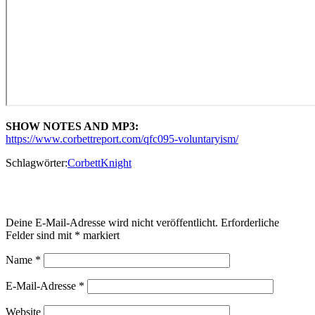
SHOW NOTES AND MP3:
https://www.corbettreport.com/qfc095-voluntaryism/
Schlagwörter:
Corbett
Knight
Schreibe einen Kommentar
Deine E-Mail-Adresse wird nicht veröffentlicht.
Erforderliche
Felder sind mit
*
markiert
Name
*
E-Mail-Adresse
*
Website