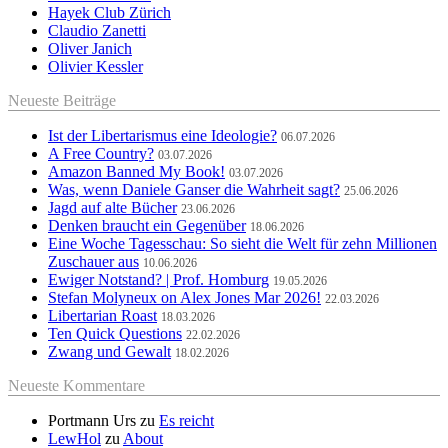
Hayek Club Zürich
Claudio Zanetti
Oliver Janich
Olivier Kessler
Neueste Beiträge
Ist der Libertarismus eine Ideologie?
06.07.2026
A Free Country?
03.07.2026
Amazon Banned My Book!
03.07.2026
Was, wenn Daniele Ganser die Wahrheit sagt?
25.06.2026
Jagd auf alte Bücher
23.06.2026
Denken braucht ein Gegenüber
18.06.2026
Eine Woche Tagesschau: So sieht die Welt für zehn Millionen
Zuschauer aus
10.06.2026
Ewiger Notstand? | Prof. Homburg
19.05.2026
Stefan Molyneux on Alex Jones Mar 2026!
22.03.2026
Libertarian Roast
18.03.2026
Ten Quick Questions
22.02.2026
Zwang und Gewalt
18.02.2026
Neueste Kommentare
Portmann Urs
zu
Es reicht
LewHol
zu
About