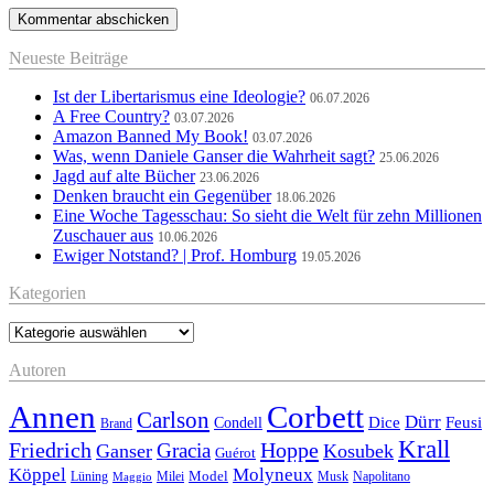
Neueste Beiträge
Ist der Libertarismus eine Ideologie?
06.07.2026
A Free Country?
03.07.2026
Amazon Banned My Book!
03.07.2026
Was, wenn Daniele Ganser die Wahrheit sagt?
25.06.2026
Jagd auf alte Bücher
23.06.2026
Denken braucht ein Gegenüber
18.06.2026
Eine Woche Tagesschau: So sieht die Welt für zehn Millionen
Zuschauer aus
10.06.2026
Ewiger Notstand? | Prof. Homburg
19.05.2026
Kategorien
Kategorien
Autoren
Annen
Corbett
Carlson
Dürr
Feusi
Dice
Condell
Brand
Krall
Friedrich
Hoppe
Gracia
Ganser
Kosubek
Guérot
Köppel
Molyneux
Model
Musk
Napolitano
Lüning
Milei
Maggio