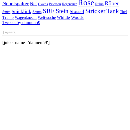
Rose
Röper
Nebelspalter
Nef
Owens
Peterson
Regenauer
Rubin
SRF
Stricker
Stein
Tank
Stossel
Snicklink
Smith
Somm
Thiel
Whittle
Woods
Trump
Wagenknecht
Weltwoche
Tweets by dannen59
Tweets
[juicer name=’dannen59′]