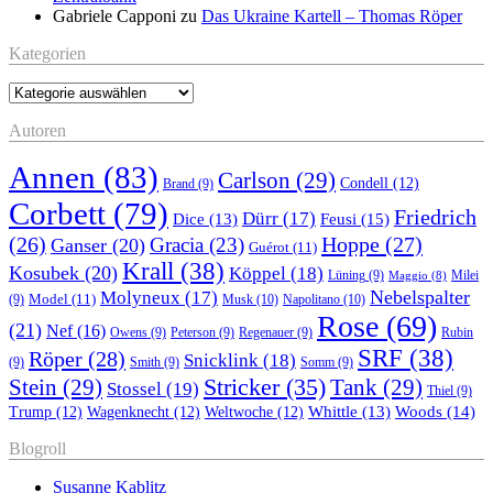
Gabriele Capponi
zu
Das Ukraine Kartell – Thomas Röper
Kategorien
Kategorien
Autoren
Annen
(83)
Carlson
(29)
Condell
(12)
Brand
(9)
Corbett
(79)
Friedrich
Dürr
(17)
Feusi
(15)
Dice
(13)
(26)
Hoppe
(27)
Gracia
(23)
Ganser
(20)
Guérot
(11)
Krall
(38)
Kosubek
(20)
Köppel
(18)
Lüning
(9)
Milei
Maggio
(8)
Nebelspalter
Molyneux
(17)
Model
(11)
Musk
(10)
Napolitano
(10)
(9)
Rose
(69)
(21)
Nef
(16)
Owens
(9)
Peterson
(9)
Regenauer
(9)
Rubin
SRF
(38)
Röper
(28)
Snicklink
(18)
(9)
Smith
(9)
Somm
(9)
Stricker
(35)
Stein
(29)
Tank
(29)
Stossel
(19)
Thiel
(9)
Whittle
(13)
Woods
(14)
Trump
(12)
Wagenknecht
(12)
Weltwoche
(12)
Blogroll
Susanne Kablitz