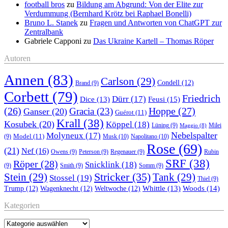
football bros
zu
Bildung am Abgrund: Von der Elite zur
Verdummung (Bernhard Krötz bei Raphael Bonelli)
Bruno L. Stanek
zu
Fragen und Antworten von ChatGPT zur
Zentralbank
Gabriele Capponi
zu
Das Ukraine Kartell – Thomas Röper
Autoren
Annen
(83)
Carlson
(29)
Condell
(12)
Brand
(9)
Corbett
(79)
Friedrich
Dürr
(17)
Feusi
(15)
Dice
(13)
(26)
Hoppe
(27)
Gracia
(23)
Ganser
(20)
Guérot
(11)
Krall
(38)
Kosubek
(20)
Köppel
(18)
Lüning
(9)
Milei
Maggio
(8)
Nebelspalter
Molyneux
(17)
Model
(11)
Musk
(10)
Napolitano
(10)
(9)
Rose
(69)
(21)
Nef
(16)
Owens
(9)
Peterson
(9)
Regenauer
(9)
Rubin
SRF
(38)
Röper
(28)
Snicklink
(18)
(9)
Smith
(9)
Somm
(9)
Stricker
(35)
Stein
(29)
Tank
(29)
Stossel
(19)
Thiel
(9)
Whittle
(13)
Woods
(14)
Trump
(12)
Wagenknecht
(12)
Weltwoche
(12)
Kategorien
Kategorien