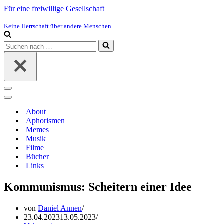
Für eine freiwillige Gesellschaft
Keine Herrschaft über andere Menschen
Suchen
nach …
Navigations-
Menü
Navigations-
Menü
About
Aphorismen
Memes
Musik
Filme
Bücher
Links
Kommunismus: Scheitern einer Idee
von
Daniel Annen
23.04.2023
13.05.2023