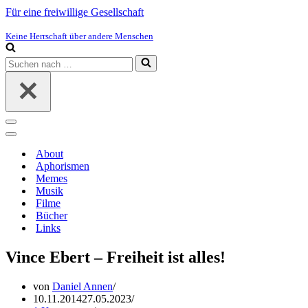
Für eine freiwillige Gesellschaft
Keine Herrschaft über andere Menschen
Suchen
nach …
Navigations-
Menü
Navigations-
Menü
About
Aphorismen
Memes
Musik
Filme
Bücher
Links
Vince Ebert – Freiheit ist alles!
von
Daniel Annen
10.11.2014
27.05.2023