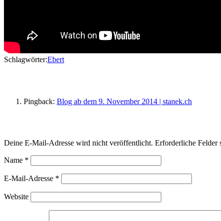
Schlagwörter:
Ebert
1 Gedanke zu „Vince Ebert – Freiheit ist al
Pingback:
Blog ab dem 9. November 2014 | stanek.ch
Schreibe einen Kommentar
Deine E-Mail-Adresse wird nicht veröffentlicht.
Erforderliche Felder 
Name
*
E-Mail-Adresse
*
Website