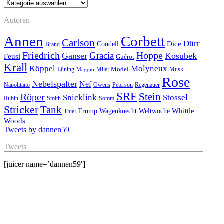
Kategorien
Autoren
Annen
Corbett
Carlson
Dürr
Dice
Condell
Brand
Friedrich
Hoppe
Gracia
Ganser
Kosubek
Feusi
Guérot
Krall
Köppel
Molyneux
Model
Musk
Lüning
Milei
Maggio
Rose
Nebelspalter
Nef
Napolitano
Owens
Peterson
Regenauer
SRF
Stein
Röper
Stossel
Snicklink
Rubin
Smith
Somm
Stricker
Tank
Whittle
Trump
Wagenknecht
Weltwoche
Thiel
Woods
Tweets by dannen59
Tweets
[juicer name=’dannen59′]