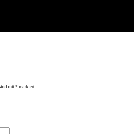
les!“
sind mit
*
markiert