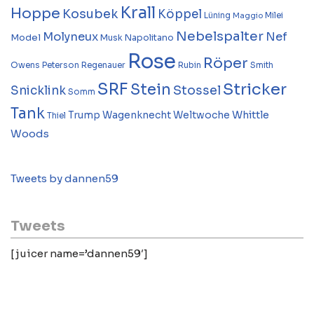
Krall
Hoppe
Kosubek
Köppel
Lüning
Milei
Maggio
Nebelspalter
Molyneux
Nef
Model
Musk
Napolitano
Rose
Röper
Owens
Peterson
Regenauer
Rubin
Smith
SRF
Stricker
Stein
Stossel
Snicklink
Somm
Tank
Whittle
Trump
Wagenknecht
Weltwoche
Thiel
Woods
Tweets by dannen59
Tweets
[juicer name=’dannen59′]