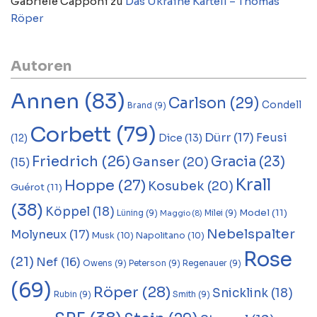
Gabriele Capponi
zu
Das Ukraine Kartell – Thomas
Röper
Autoren
Annen
(83)
Carlson
(29)
Condell
Brand
(9)
Corbett
(79)
Dürr
(17)
Feusi
Dice
(13)
(12)
Friedrich
(26)
Gracia
(23)
Ganser
(20)
(15)
Krall
Hoppe
(27)
Kosubek
(20)
Guérot
(11)
(38)
Köppel
(18)
Model
(11)
Lüning
(9)
Milei
(9)
Maggio
(8)
Nebelspalter
Molyneux
(17)
Musk
(10)
Napolitano
(10)
Rose
(21)
Nef
(16)
Owens
(9)
Peterson
(9)
Regenauer
(9)
(69)
Röper
(28)
Snicklink
(18)
Rubin
(9)
Smith
(9)