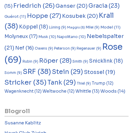
Friedrich
(26)
Gracia
(23)
Ganser
(20)
(15)
Krall
Hoppe
(27)
Kosubek
(20)
Guérot
(11)
(38)
Köppel
(18)
Model
(11)
Lüning
(9)
Milei
(9)
Maggio
(8)
Nebelspalter
Molyneux
(17)
Musk
(10)
Napolitano
(10)
Rose
(21)
Nef
(16)
Owens
(9)
Peterson
(9)
Regenauer
(9)
(69)
Röper
(28)
Snicklink
(18)
Rubin
(9)
Smith
(9)
SRF
(38)
Stein
(29)
Stossel
(19)
Somm
(9)
Stricker
(35)
Tank
(29)
Trump
(12)
Thiel
(9)
Woods
(14)
Whittle
(13)
Wagenknecht
(12)
Weltwoche
(12)
Blogroll
Susanne Kablitz
Hayek Club Zürich