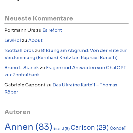
Neueste Kommentare
Portmann Urs
zu
Es reicht
LewHol
zu
About
football bros
zu
Bildung am Abgrund: Von der Elite zur
Verdummung (Bernhard Krötz bei Raphael Bonelli)
Bruno L. Stanek
zu
Fragen und Antworten von ChatGPT
zur Zentralbank
Gabriele Capponi
zu
Das Ukraine Kartell – Thomas
Röper
Autoren
Annen
(83)
Carlson
(29)
Condell
Brand
(9)