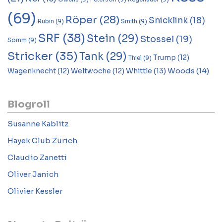
(69)
Röper
(28)
Snicklink
(18)
Rubin
(9)
Smith
(9)
SRF
(38)
Stein
(29)
Stossel
(19)
Somm
(9)
Stricker
(35)
Tank
(29)
Trump
(12)
Thiel
(9)
Woods
(14)
Whittle
(13)
Wagenknecht
(12)
Weltwoche
(12)
Blogroll
Susanne Kablitz
Hayek Club Zürich
Claudio Zanetti
Oliver Janich
Olivier Kessler