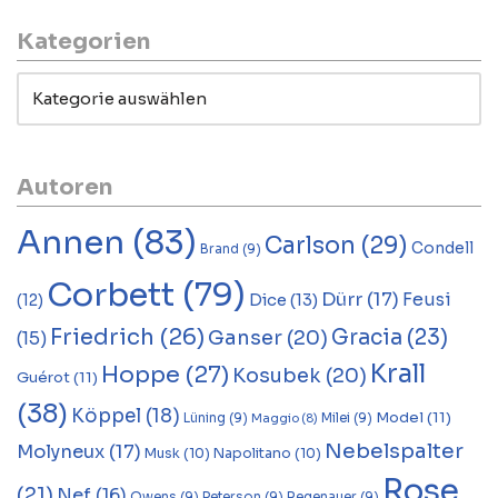
Kategorien
Autoren
Annen
(83)
Carlson
(29)
Condell
Brand
(9)
Corbett
(79)
Dürr
(17)
Feusi
Dice
(13)
(12)
Friedrich
(26)
Gracia
(23)
Ganser
(20)
(15)
Krall
Hoppe
(27)
Kosubek
(20)
Guérot
(11)
(38)
Köppel
(18)
Model
(11)
Lüning
(9)
Milei
(9)
Maggio
(8)
Nebelspalter
Molyneux
(17)
Musk
(10)
Napolitano
(10)
Rose
(21)
Nef
(16)
Owens
(9)
Peterson
(9)
Regenauer
(9)