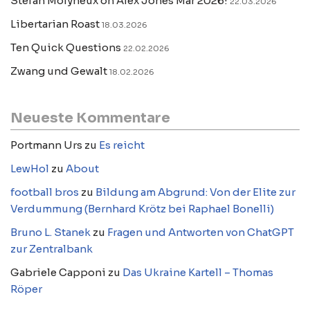
Stefan Molyneux on Alex Jones Mar 2026!
22.03.2026
Libertarian Roast
18.03.2026
Ten Quick Questions
22.02.2026
Zwang und Gewalt
18.02.2026
Neueste Kommentare
Portmann Urs
zu
Es reicht
LewHol
zu
About
football bros
zu
Bildung am Abgrund: Von der Elite zur
Verdummung (Bernhard Krötz bei Raphael Bonelli)
Bruno L. Stanek
zu
Fragen und Antworten von ChatGPT
zur Zentralbank
Gabriele Capponi
zu
Das Ukraine Kartell – Thomas
Röper