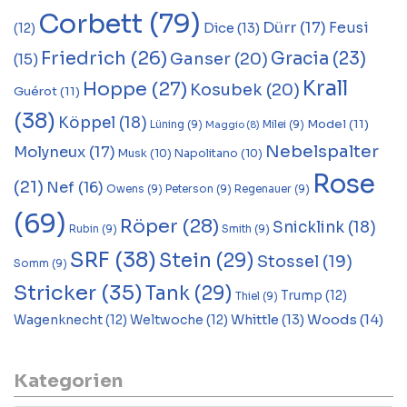
Corbett
(79)
Dürr
(17)
Feusi
Dice
(13)
(12)
Friedrich
(26)
Gracia
(23)
Ganser
(20)
(15)
Krall
Hoppe
(27)
Kosubek
(20)
Guérot
(11)
(38)
Köppel
(18)
Model
(11)
Lüning
(9)
Milei
(9)
Maggio
(8)
Nebelspalter
Molyneux
(17)
Musk
(10)
Napolitano
(10)
Rose
(21)
Nef
(16)
Owens
(9)
Peterson
(9)
Regenauer
(9)
(69)
Röper
(28)
Snicklink
(18)
Rubin
(9)
Smith
(9)
SRF
(38)
Stein
(29)
Stossel
(19)
Somm
(9)
Stricker
(35)
Tank
(29)
Trump
(12)
Thiel
(9)
Woods
(14)
Whittle
(13)
Wagenknecht
(12)
Weltwoche
(12)
Kategorien