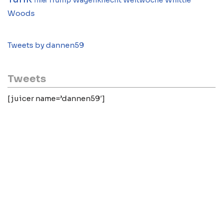
Whittle
Trump
Wagenknecht
Weltwoche
Thiel
Woods
Tweets by dannen59
Tweets
[juicer name=’dannen59′]