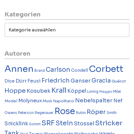
Kategorien
Autoren
Annen
Corbett
Carlson
Condell
Brand
Friedrich
Gracia
Ganser
Dürr
Feusi
Dice
Guérot
Krall
Hoppe
Kosubek
Köppel
Lüning
Milei
Maggio
Nebelspalter
Molyneux
Nef
Model
Musk
Napolitano
Rose
Röper
Owens
Peterson
Regenauer
Rubin
Smith
SRF
Stricker
Stein
Stossel
Snicklink
Somm
Tank