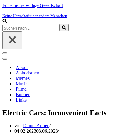
Für eine freiwillige Gesellschaft
Keine Herrschaft über andere Menschen
Suchen
nach …
Navigations-
Menü
Navigations-
Menü
About
Aphorismen
Memes
Musik
Filme
Bücher
Links
Electric Cars: Inconvenient Facts
von
Daniel Annen
04.02.2023
03.06.2023