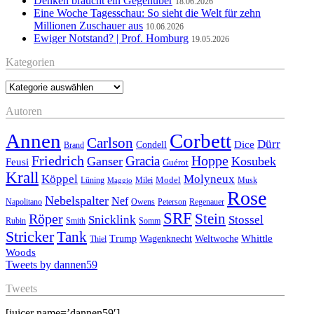
Denken braucht ein Gegenüber
18.06.2026
Eine Woche Tagesschau: So sieht die Welt für zehn
Millionen Zuschauer aus
10.06.2026
Ewiger Notstand? | Prof. Homburg
19.05.2026
Kategorien
Kategorien
Autoren
Annen
Corbett
Carlson
Dürr
Dice
Condell
Brand
Friedrich
Hoppe
Gracia
Ganser
Kosubek
Feusi
Guérot
Krall
Köppel
Molyneux
Model
Musk
Lüning
Milei
Maggio
Rose
Nebelspalter
Nef
Napolitano
Owens
Peterson
Regenauer
SRF
Stein
Röper
Stossel
Snicklink
Rubin
Smith
Somm
Stricker
Tank
Whittle
Trump
Wagenknecht
Weltwoche
Thiel
Woods
Tweets by dannen59
Tweets
[juicer name=’dannen59′]