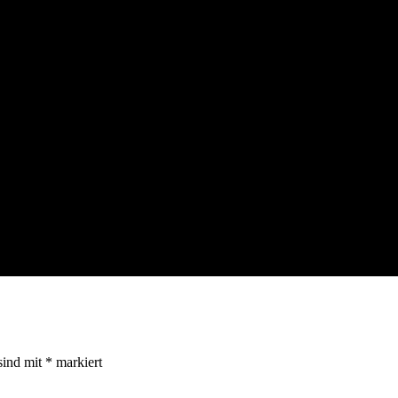
sind mit
*
markiert