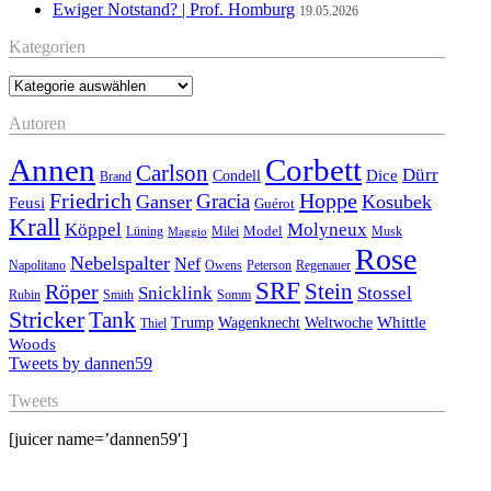
Ewiger Notstand? | Prof. Homburg
19.05.2026
Kategorien
Kategorien
Autoren
Annen
Corbett
Carlson
Dürr
Dice
Condell
Brand
Friedrich
Hoppe
Gracia
Ganser
Kosubek
Feusi
Guérot
Krall
Köppel
Molyneux
Model
Musk
Lüning
Milei
Maggio
Rose
Nebelspalter
Nef
Napolitano
Owens
Peterson
Regenauer
SRF
Stein
Röper
Stossel
Snicklink
Rubin
Smith
Somm
Stricker
Tank
Whittle
Trump
Wagenknecht
Weltwoche
Thiel
Woods
Tweets by dannen59
Tweets
[juicer name=’dannen59′]