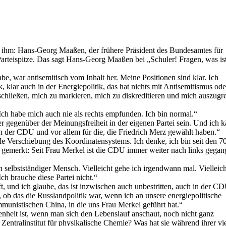
T ihm: Hans-Georg Maaßen, der frühere Präsident des Bundesamtes für
arteispitze. Das sagt Hans-Georg Maaßen bei „Schuler! Fragen, was is
, war antisemitisch vom Inhalt her. Meine Positionen sind klar. Ich
ik, klar auch in der Energiepolitik, das hat nichts mit Antisemitismus ode
uschließen, mich zu markieren, mich zu diskreditieren und mich auszugr
. Ich habe mich auch nie als rechts empfunden. Ich bin normal.“
uer gegenüber der Meinungsfreiheit in der eigenen Partei sein. Und ich 
in der CDU und vor allem für die, die Friedrich Merz gewählt haben.“
le Verschiebung des Koordinatensystems. Ich denke, ich bin seit den 7
e gemerkt: Seit Frau Merkel ist die CDU immer weiter nach links gega
n selbstständiger Mensch. Vielleicht gehe ich irgendwann mal. Vielleich
ch brauche diese Partei nicht.“
, und ich glaube, das ist inzwischen auch unbestritten, auch in der C
, ob das die Russlandpolitik war, wenn ich an unsere energiepolitische
unistischen China, in die uns Frau Merkel geführt hat.“
enheit ist, wenn man sich den Lebenslauf anschaut, noch nicht ganz
Zentralinstitut für physikalische Chemie? Was hat sie während ihrer vi