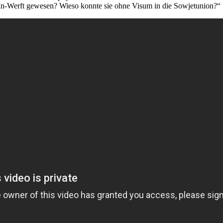
in-Werft gewesen? Wieso konnte sie ohne Visum in die Sowjetunion?“