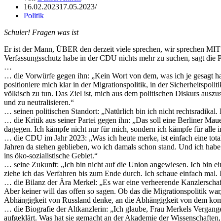
16.02.2023
17.05.2023
Politik
Schuler! Fragen was ist
Er ist der Mann, ÜBER den derzeit viele sprechen, wir sprechen MI
Verfassungsschutz habe in der CDU nichts mehr zu suchen, sagt die P
…
… die Vorwürfe gegen ihn: „Kein Wort von dem, was ich je gesagt habe
positioniere mich klar in der Migrationspolitik, in der Sicherheitspolit
völkisch zu tun. Das Ziel ist, mich aus dem politischen Diskurs ausz
und zu neutralisieren.“
… seinen politischen Standort: „Natürlich bin ich nicht rechtsradikal
… die Kritik aus seiner Partei gegen ihn: „Das soll eine Berliner Ma
dagegen. Ich kämpfe nicht nur für mich, sondern ich kämpfe für alle 
… die CDU im Jahr 2023: „Was ich heute merke, ist einfach eine tota
Jahren da stehen geblieben, wo ich damals schon stand. Und ich hab
ins öko-sozialistische Gebiet.“
… seine Zukunft: „Ich bin nicht auf die Union angewiesen. Ich bin ei
ziehe ich das Verfahren bis zum Ende durch. Ich schaue einfach mal. I
… die Bilanz der Ära Merkel: „Es war eine verheerende Kanzlerschaft
Aber keiner will das offen so sagen. Ob das die Migrationspolitik war
Abhängigkeit von Russland denke, an die Abhängigkeit von dem komm
… die Biografie der Altkanzlerin: „Ich glaube, Frau Merkels Vergang
aufgeklärt. Was hat sie gemacht an der Akademie der Wissenschaften, 