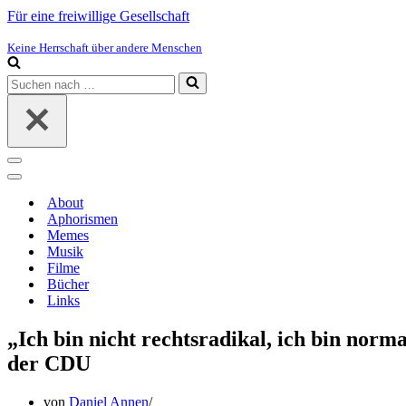
Für eine freiwillige Gesellschaft
Keine Herrschaft über andere Menschen
Suchen
nach …
Navigations-
Menü
Navigations-
Menü
About
Aphorismen
Memes
Musik
Filme
Bücher
Links
„Ich bin nicht rechtsradikal, ich bin nor
der CDU
von
Daniel Annen