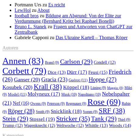
Portmann Urs
zu
Es reicht
LewHol
zu
About
football bros
zu
Bildung am Abgrund: Von der Elite zur
Verdummung (Bernhard Krötz bei Raphael Bonelli)
Bruno L. Stanek
zu
Fragen und Antworten von ChatGPT zur
Zentralbank
Gabriele Capponi
zu
Das Ukraine Kartell – Thomas Röper
Autoren
Annen
(83)
Carlson
(29)
Condell
(12)
Brand
(9)
Corbett
(79)
Friedrich
Dürr
(17)
Feusi
(15)
Dice
(13)
(26)
Hoppe
(27)
Gracia
(23)
Ganser
(20)
Guérot
(11)
Krall
(38)
Kosubek
(20)
Köppel
(18)
Lüning
(9)
Milei
Maggio
(8)
Nebelspalter
Molyneux
(17)
Model
(11)
Musk
(10)
Napolitano
(10)
(9)
Rose
(69)
(21)
Nef
(16)
Owens
(9)
Peterson
(9)
Regenauer
(9)
Rubin
SRF
(38)
Röper
(28)
Snicklink
(18)
(9)
Smith
(9)
Somm
(9)
Stricker
(35)
Stein
(29)
Tank
(29)
Stossel
(19)
Thiel
(9)
Whittle
(13)
Woods
(14)
Trump
(12)
Wagenknecht
(12)
Weltwoche
(12)
Kategorien