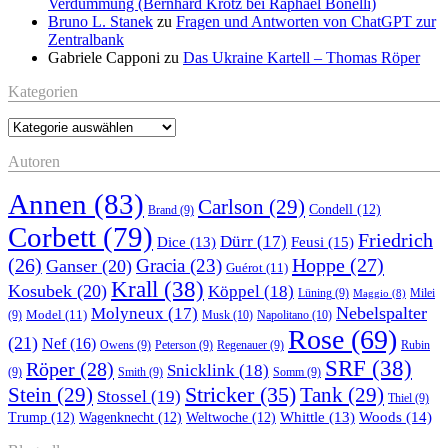
Verdummung (Bernhard Krötz bei Raphael Bonelli)
Bruno L. Stanek
zu
Fragen und Antworten von ChatGPT zur
Zentralbank
Gabriele Capponi
zu
Das Ukraine Kartell – Thomas Röper
Kategorien
Kategorien
Autoren
Annen
(83)
Carlson
(29)
Condell
(12)
Brand
(9)
Corbett
(79)
Friedrich
Dürr
(17)
Feusi
(15)
Dice
(13)
(26)
Hoppe
(27)
Gracia
(23)
Ganser
(20)
Guérot
(11)
Krall
(38)
Kosubek
(20)
Köppel
(18)
Lüning
(9)
Milei
Maggio
(8)
Nebelspalter
Molyneux
(17)
Model
(11)
Musk
(10)
Napolitano
(10)
(9)
Rose
(69)
(21)
Nef
(16)
Owens
(9)
Peterson
(9)
Regenauer
(9)
Rubin
SRF
(38)
Röper
(28)
Snicklink
(18)
(9)
Smith
(9)
Somm
(9)
Stricker
(35)
Stein
(29)
Tank
(29)
Stossel
(19)
Thiel
(9)
Whittle
(13)
Woods
(14)
Trump
(12)
Wagenknecht
(12)
Weltwoche
(12)