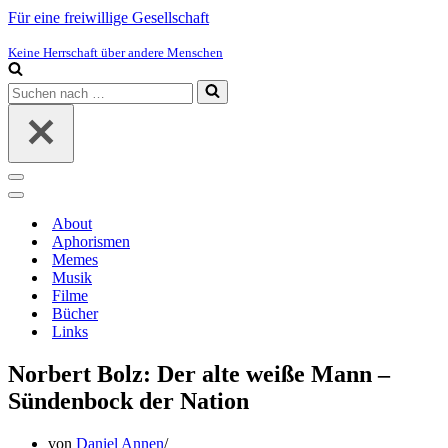
Für eine freiwillige Gesellschaft
Keine Herrschaft über andere Menschen
Suchen
nach …
Navigations-
Menü
Navigations-
Menü
About
Aphorismen
Memes
Musik
Filme
Bücher
Links
Norbert Bolz: Der alte weiße Mann –
Sündenbock der Nation
von
Daniel Annen