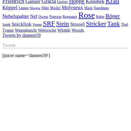
Krall
Friedrich
Hoppe
Gracia
Ganser
Kosubek
Guérot
Köppel
Molyneux
Model
Musk
Napolitano
Lüning
Milei
Maggio
Rose
Röper
Nebelspalter
Nef
Owens
Peterson
Regenauer
Rubin
SRF
Stricker
Stein
Tank
Stossel
Snicklink
Smith
Somm
Thiel
Whittle
Woods
Trump
Wagenknecht
Weltwoche
Tweets by dannen59
Tweets
[juicer name=’dannen59′]