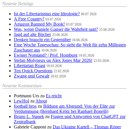
Neueste Beiträge
Ist der Libertarismus eine Ideologie?
06.07.2026
A Free Country?
03.07.2026
Amazon Banned My Book!
03.07.2026
Was, wenn Daniele Ganser die Wahrheit sagt?
25.06.2026
Jagd auf alte Bücher
23.06.2026
Denken braucht ein Gegenüber
18.06.2026
Eine Woche Tagesschau: So sieht die Welt für zehn Millionen
Zuschauer aus
10.06.2026
Ewiger Notstand? | Prof. Homburg
19.05.2026
Stefan Molyneux on Alex Jones Mar 2026!
22.03.2026
Libertarian Roast
18.03.2026
Ten Quick Questions
22.02.2026
Zwang und Gewalt
18.02.2026
Neueste Kommentare
Portmann Urs
zu
Es reicht
LewHol
zu
About
football bros
zu
Bildung am Abgrund: Von der Elite zur
Verdummung (Bernhard Krötz bei Raphael Bonelli)
Bruno L. Stanek
zu
Fragen und Antworten von ChatGPT zur
Zentralbank
Gabriele Capponi
zu
Das Ukraine Kartell – Thomas Röper