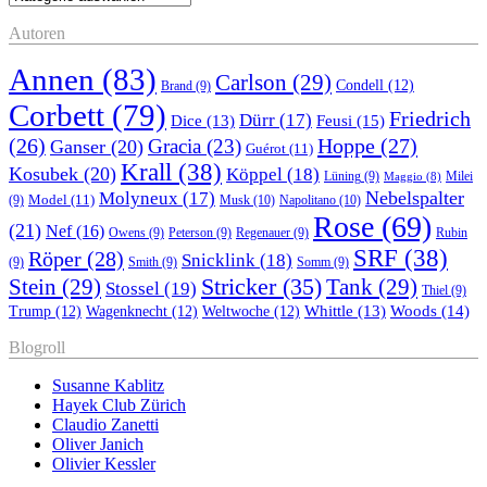
Autoren
Annen
(83)
Carlson
(29)
Condell
(12)
Brand
(9)
Corbett
(79)
Friedrich
Dürr
(17)
Feusi
(15)
Dice
(13)
(26)
Hoppe
(27)
Gracia
(23)
Ganser
(20)
Guérot
(11)
Krall
(38)
Kosubek
(20)
Köppel
(18)
Lüning
(9)
Milei
Maggio
(8)
Nebelspalter
Molyneux
(17)
Model
(11)
Musk
(10)
Napolitano
(10)
(9)
Rose
(69)
(21)
Nef
(16)
Owens
(9)
Peterson
(9)
Regenauer
(9)
Rubin
SRF
(38)
Röper
(28)
Snicklink
(18)
(9)
Smith
(9)
Somm
(9)
Stricker
(35)
Stein
(29)
Tank
(29)
Stossel
(19)
Thiel
(9)
Whittle
(13)
Woods
(14)
Trump
(12)
Wagenknecht
(12)
Weltwoche
(12)
Blogroll
Susanne Kablitz
Hayek Club Zürich
Claudio Zanetti
Oliver Janich
Olivier Kessler