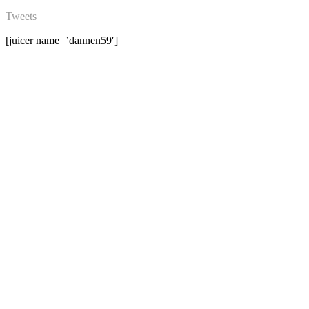
Tweets
[juicer name=’dannen59′]