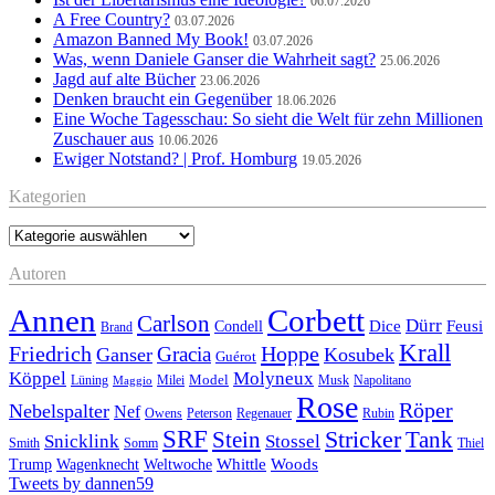
06.07.2026
A Free Country?
03.07.2026
Amazon Banned My Book!
03.07.2026
Was, wenn Daniele Ganser die Wahrheit sagt?
25.06.2026
Jagd auf alte Bücher
23.06.2026
Denken braucht ein Gegenüber
18.06.2026
Eine Woche Tagesschau: So sieht die Welt für zehn Millionen
Zuschauer aus
10.06.2026
Ewiger Notstand? | Prof. Homburg
19.05.2026
Kategorien
Kategorien
Autoren
Annen
Corbett
Carlson
Dürr
Feusi
Dice
Condell
Brand
Krall
Friedrich
Hoppe
Gracia
Ganser
Kosubek
Guérot
Köppel
Molyneux
Model
Musk
Napolitano
Lüning
Milei
Maggio
Rose
Röper
Nebelspalter
Nef
Owens
Peterson
Regenauer
Rubin
SRF
Stricker
Stein
Tank
Stossel
Snicklink
Smith
Somm
Thiel
Whittle
Woods
Trump
Wagenknecht
Weltwoche
Tweets by dannen59