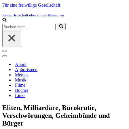
Für eine freiwillige Gesellschaft
Keine Herrschaft über andere Menschen
Suchen
nach …
Navigations-
Menü
Navigations-
Menü
About
Aphorismen
Memes
Musik
Filme
Bücher
Links
Eliten, Milliardäre, Bürokratie,
Verschwörungen, Geheimbünde und
Bürger