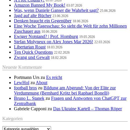
03.07.2026
Amazon Banned My Book!
03.07.2026
Was, wenn Daniele Ganser die Wahrheit sagt?
25.06.2026
Jagd auf alte Bücher
23.06.2026
Denken braucht ein Gegenüber
18.06.2026
Eine Woche Tagesschau: So sieht die Welt für zehn Millionen
Zuschauer aus
10.06.2026
Ewiger Notstand? | Prof. Homburg
19.05.2026
Stefan Molyneux on Alex Jones Mar 2026!
22.03.2026
Libertarian Roast
18.03.2026
Ten Quick Questions
22.02.2026
Zwang und Gewalt
18.02.2026
Neueste Kommentare
Portmann Urs
zu
Es reicht
LewHol
zu
About
football bros
zu
Bildung am Abgrund: Von der Elite zur
Verdummung (Bernhard Krötz bei Raphael Bonelli)
Bruno L. Stanek
zu
Fragen und Antworten von ChatGPT zur
Zentralbank
Gabriele Capponi
zu
Das Ukraine Kartell – Thomas Röper
Kategorien
Kategorien