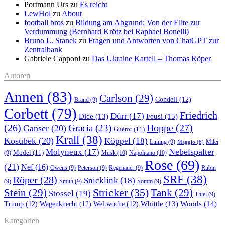
Portmann Urs
zu
Es reicht
LewHol
zu
About
football bros
zu
Bildung am Abgrund: Von der Elite zur
Verdummung (Bernhard Krötz bei Raphael Bonelli)
Bruno L. Stanek
zu
Fragen und Antworten von ChatGPT zur
Zentralbank
Gabriele Capponi
zu
Das Ukraine Kartell – Thomas Röper
Autoren
Annen
(83)
Carlson
(29)
Condell
(12)
Brand
(9)
Corbett
(79)
Friedrich
Dürr
(17)
Feusi
(15)
Dice
(13)
(26)
Hoppe
(27)
Gracia
(23)
Ganser
(20)
Guérot
(11)
Krall
(38)
Kosubek
(20)
Köppel
(18)
Lüning
(9)
Milei
Maggio
(8)
Nebelspalter
Molyneux
(17)
Model
(11)
Musk
(10)
Napolitano
(10)
(9)
Rose
(69)
(21)
Nef
(16)
Owens
(9)
Peterson
(9)
Regenauer
(9)
Rubin
SRF
(38)
Röper
(28)
Snicklink
(18)
(9)
Smith
(9)
Somm
(9)
Stricker
(35)
Stein
(29)
Tank
(29)
Stossel
(19)
Thiel
(9)
Whittle
(13)
Woods
(14)
Trump
(12)
Wagenknecht
(12)
Weltwoche
(12)
Kategorien