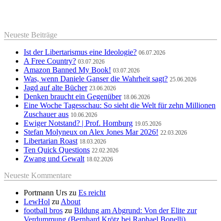
Neueste Beiträge
Ist der Libertarismus eine Ideologie?
06.07.2026
A Free Country?
03.07.2026
Amazon Banned My Book!
03.07.2026
Was, wenn Daniele Ganser die Wahrheit sagt?
25.06.2026
Jagd auf alte Bücher
23.06.2026
Denken braucht ein Gegenüber
18.06.2026
Eine Woche Tagesschau: So sieht die Welt für zehn Millionen
Zuschauer aus
10.06.2026
Ewiger Notstand? | Prof. Homburg
19.05.2026
Stefan Molyneux on Alex Jones Mar 2026!
22.03.2026
Libertarian Roast
18.03.2026
Ten Quick Questions
22.02.2026
Zwang und Gewalt
18.02.2026
Neueste Kommentare
Portmann Urs
zu
Es reicht
LewHol
zu
About
football bros
zu
Bildung am Abgrund: Von der Elite zur
Verdummung (Bernhard Krötz bei Raphael Bonelli)