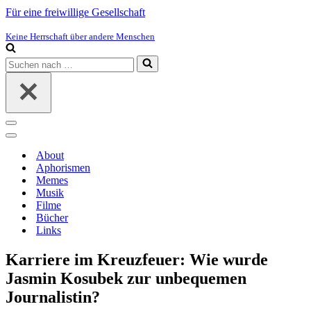
Für eine freiwillige Gesellschaft
Keine Herrschaft über andere Menschen
Suchen
nach …
Navigations-
Menü
Navigations-
Menü
About
Aphorismen
Memes
Musik
Filme
Bücher
Links
Karriere im Kreuzfeuer: Wie wurde
Jasmin Kosubek zur unbequemen
Journalistin?