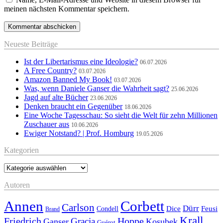
meinen nächsten Kommentar speichern.
Neueste Beiträge
Ist der Libertarismus eine Ideologie?
06.07.2026
A Free Country?
03.07.2026
Amazon Banned My Book!
03.07.2026
Was, wenn Daniele Ganser die Wahrheit sagt?
25.06.2026
Jagd auf alte Bücher
23.06.2026
Denken braucht ein Gegenüber
18.06.2026
Eine Woche Tagesschau: So sieht die Welt für zehn Millionen
Zuschauer aus
10.06.2026
Ewiger Notstand? | Prof. Homburg
19.05.2026
Kategorien
Kategorien
Autoren
Annen
Corbett
Carlson
Dürr
Feusi
Dice
Condell
Brand
Krall
Friedrich
Hoppe
Gracia
Ganser
Kosubek
Guérot