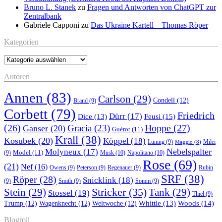
Bruno L. Stanek
zu
Fragen und Antworten von ChatGPT zur
Zentralbank
Gabriele Capponi
zu
Das Ukraine Kartell – Thomas Röper
Kategorien
Kategorien
Autoren
Annen
(83)
Carlson
(29)
Condell
(12)
Brand
(9)
Corbett
(79)
Friedrich
Dürr
(17)
Feusi
(15)
Dice
(13)
(26)
Hoppe
(27)
Gracia
(23)
Ganser
(20)
Guérot
(11)
Krall
(38)
Kosubek
(20)
Köppel
(18)
Lüning
(9)
Milei
Maggio
(8)
Nebelspalter
Molyneux
(17)
Model
(11)
Musk
(10)
Napolitano
(10)
(9)
Rose
(69)
(21)
Nef
(16)
Owens
(9)
Peterson
(9)
Regenauer
(9)
Rubin
SRF
(38)
Röper
(28)
Snicklink
(18)
(9)
Smith
(9)
Somm
(9)
Stricker
(35)
Stein
(29)
Tank
(29)
Stossel
(19)
Thiel
(9)
Whittle
(13)
Woods
(14)
Trump
(12)
Wagenknecht
(12)
Weltwoche
(12)
Blogroll