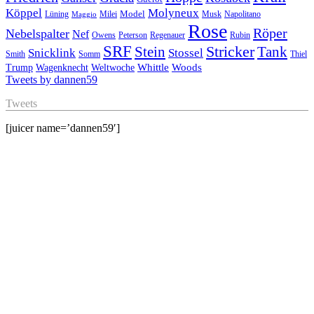
Köppel
Molyneux
Model
Musk
Napolitano
Lüning
Milei
Maggio
Rose
Röper
Nebelspalter
Nef
Owens
Peterson
Regenauer
Rubin
SRF
Stricker
Stein
Tank
Stossel
Snicklink
Smith
Somm
Thiel
Whittle
Woods
Trump
Wagenknecht
Weltwoche
Tweets by dannen59
Tweets
[juicer name=’dannen59′]