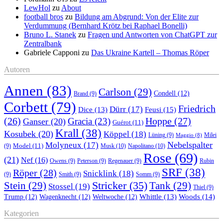
LewHol
zu
About
football bros
zu
Bildung am Abgrund: Von der Elite zur
Verdummung (Bernhard Krötz bei Raphael Bonelli)
Bruno L. Stanek
zu
Fragen und Antworten von ChatGPT zur
Zentralbank
Gabriele Capponi
zu
Das Ukraine Kartell – Thomas Röper
Autoren
Annen
(83)
Carlson
(29)
Condell
(12)
Brand
(9)
Corbett
(79)
Friedrich
Dürr
(17)
Feusi
(15)
Dice
(13)
(26)
Hoppe
(27)
Gracia
(23)
Ganser
(20)
Guérot
(11)
Krall
(38)
Kosubek
(20)
Köppel
(18)
Lüning
(9)
Milei
Maggio
(8)
Nebelspalter
Molyneux
(17)
Model
(11)
Musk
(10)
Napolitano
(10)
(9)
Rose
(69)
(21)
Nef
(16)
Owens
(9)
Peterson
(9)
Regenauer
(9)
Rubin
SRF
(38)
Röper
(28)
Snicklink
(18)
(9)
Smith
(9)
Somm
(9)
Stricker
(35)
Stein
(29)
Tank
(29)
Stossel
(19)
Thiel
(9)
Whittle
(13)
Woods
(14)
Trump
(12)
Wagenknecht
(12)
Weltwoche
(12)
Kategorien