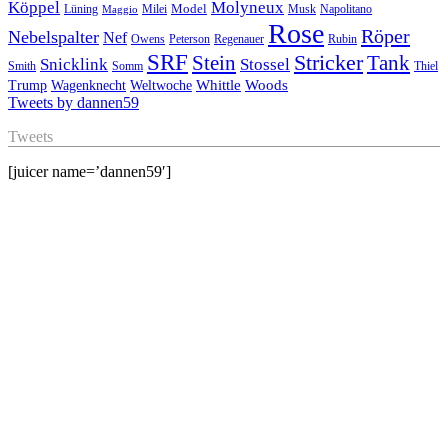
Köppel
Molyneux
Model
Musk
Napolitano
Lüning
Milei
Maggio
Rose
Röper
Nebelspalter
Nef
Owens
Peterson
Regenauer
Rubin
SRF
Stricker
Stein
Tank
Stossel
Snicklink
Smith
Somm
Thiel
Whittle
Woods
Trump
Wagenknecht
Weltwoche
Tweets by dannen59
Tweets
[juicer name=’dannen59′]