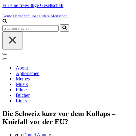
Für eine freiwillige Gesellschaft
Keine Herrschaft über andere Menschen
Suchen
nach …
Navigations-
Menü
Navigations-
Menü
About
Aphorismen
Memes
Musik
Filme
Bücher
Links
Die Schweiz kurz vor dem Kollaps –
Kniefall vor der EU?
von
Daniel Annen