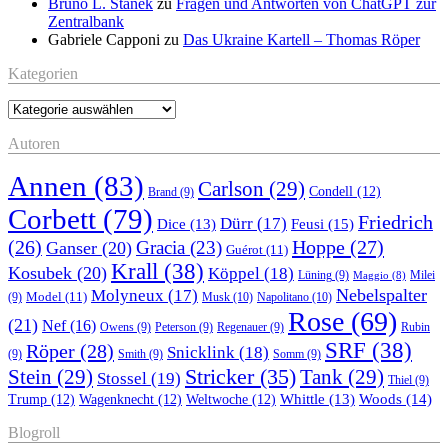
Bruno L. Stanek
zu
Fragen und Antworten von ChatGPT zur
Zentralbank
Gabriele Capponi
zu
Das Ukraine Kartell – Thomas Röper
Kategorien
Kategorien
Autoren
Annen
(83)
Carlson
(29)
Condell
(12)
Brand
(9)
Corbett
(79)
Friedrich
Dürr
(17)
Feusi
(15)
Dice
(13)
(26)
Hoppe
(27)
Gracia
(23)
Ganser
(20)
Guérot
(11)
Krall
(38)
Kosubek
(20)
Köppel
(18)
Lüning
(9)
Milei
Maggio
(8)
Nebelspalter
Molyneux
(17)
Model
(11)
Musk
(10)
Napolitano
(10)
(9)
Rose
(69)
(21)
Nef
(16)
Owens
(9)
Peterson
(9)
Regenauer
(9)
Rubin
SRF
(38)
Röper
(28)
Snicklink
(18)
(9)
Smith
(9)
Somm
(9)
Stricker
(35)
Stein
(29)
Tank
(29)
Stossel
(19)
Thiel
(9)
Whittle
(13)
Woods
(14)
Trump
(12)
Wagenknecht
(12)
Weltwoche
(12)
Blogroll