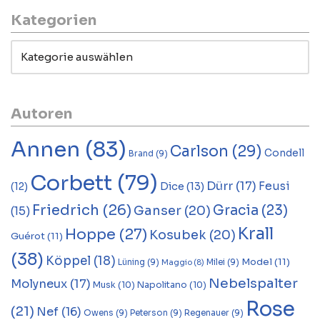
Kategorien
Autoren
Annen
(83)
Carlson
(29)
Condell
Brand
(9)
Corbett
(79)
Dürr
(17)
Feusi
Dice
(13)
(12)
Friedrich
(26)
Gracia
(23)
Ganser
(20)
(15)
Krall
Hoppe
(27)
Kosubek
(20)
Guérot
(11)
(38)
Köppel
(18)
Model
(11)
Lüning
(9)
Milei
(9)
Maggio
(8)
Nebelspalter
Molyneux
(17)
Musk
(10)
Napolitano
(10)
Rose
(21)
Nef
(16)
Owens
(9)
Peterson
(9)
Regenauer
(9)