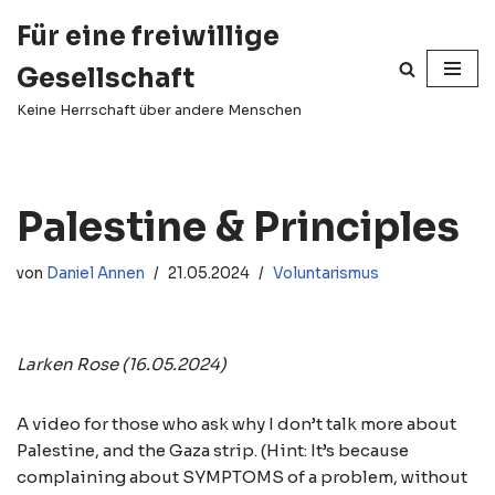
Für eine freiwillige
Zum
Gesellschaft
Inhalt
springen
Keine Herrschaft über andere Menschen
Palestine & Principles
von
Daniel Annen
21.05.2024
Voluntarismus
Larken Rose (16.05.2024)
A video for those who ask why I don’t talk more about
Palestine, and the Gaza strip. (Hint: It’s because
complaining about SYMPTOMS of a problem, without