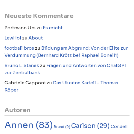
Neueste Kommentare
Portmann Urs
zu
Es reicht
LewHol
zu
About
football bros
zu
Bildung am Abgrund: Von der Elite zur
Verdummung (Bernhard Krötz bei Raphael Bonelli)
Bruno L. Stanek
zu
Fragen und Antworten von ChatGPT
zur Zentralbank
Gabriele Capponi
zu
Das Ukraine Kartell – Thomas
Röper
Autoren
Annen
(83)
Carlson
(29)
Condell
Brand
(9)