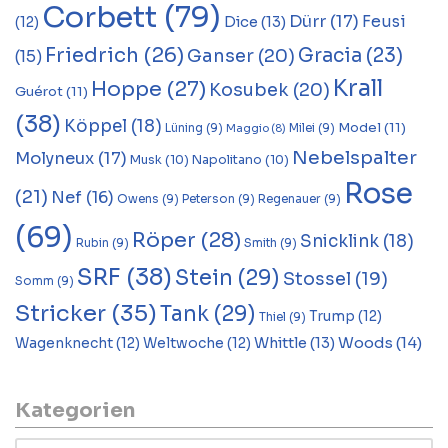
Corbett
(79)
Dürr
(17)
Feusi
Dice
(13)
(12)
Friedrich
(26)
Gracia
(23)
Ganser
(20)
(15)
Krall
Hoppe
(27)
Kosubek
(20)
Guérot
(11)
(38)
Köppel
(18)
Model
(11)
Lüning
(9)
Milei
(9)
Maggio
(8)
Nebelspalter
Molyneux
(17)
Musk
(10)
Napolitano
(10)
Rose
(21)
Nef
(16)
Owens
(9)
Peterson
(9)
Regenauer
(9)
(69)
Röper
(28)
Snicklink
(18)
Rubin
(9)
Smith
(9)
SRF
(38)
Stein
(29)
Stossel
(19)
Somm
(9)
Stricker
(35)
Tank
(29)
Trump
(12)
Thiel
(9)
Woods
(14)
Whittle
(13)
Wagenknecht
(12)
Weltwoche
(12)
Kategorien