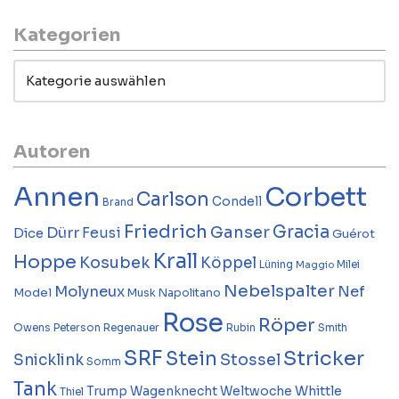
Kategorien
Autoren
Annen
Corbett
Carlson
Condell
Brand
Friedrich
Gracia
Ganser
Dürr
Feusi
Dice
Guérot
Krall
Hoppe
Kosubek
Köppel
Lüning
Milei
Maggio
Nebelspalter
Molyneux
Nef
Model
Musk
Napolitano
Rose
Röper
Owens
Peterson
Regenauer
Rubin
Smith
SRF
Stricker
Stein
Stossel
Snicklink
Somm
Tank
Whittle
Trump
Wagenknecht
Weltwoche
Thiel