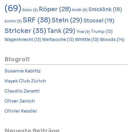
(69)
Röper
(28)
Snicklink
(18)
Rubin
(9)
Smith
(9)
SRF
(38)
Stein
(29)
Stossel
(19)
Somm
(9)
Stricker
(35)
Tank
(29)
Trump
(12)
Thiel
(9)
Woods
(14)
Whittle
(13)
Wagenknecht
(12)
Weltwoche
(12)
Blogroll
Susanne Kablitz
Hayek Club Zürich
Claudio Zanetti
Oliver Janich
Olivier Kessler
Neueste Beiträge