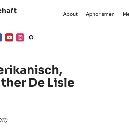
chaft
About
Aphorismen
M
rikanisch,
ther De Lisle
11)