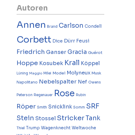
Autoren
Annen
Carlson
Condell
Brand
Corbett
Dürr
Feusi
Dice
Friedrich
Gracia
Ganser
Guérot
Krall
Hoppe
Kosubek
Köppel
Molyneux
Model
Musk
Lüning
Milei
Maggio
Nebelspalter
Nef
Napolitano
Owens
Rose
Peterson
Regenauer
Rubin
SRF
Röper
Snicklink
Smith
Somm
Stricker
Stein
Tank
Stossel
Trump
Wagenknecht
Weltwoche
Thiel