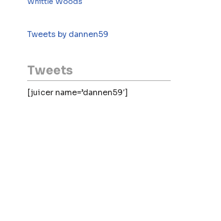
Woods
Whittle
Tweets by dannen59
Tweets
[juicer name=’dannen59′]