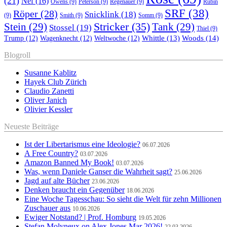
(21)
Nef
(16)
Owens
(9)
Peterson
(9)
Regenauer
(9)
Rubin
SRF
(38)
Röper
(28)
Snicklink
(18)
(9)
Smith
(9)
Somm
(9)
Stricker
(35)
Stein
(29)
Tank
(29)
Stossel
(19)
Thiel
(9)
Whittle
(13)
Woods
(14)
Trump
(12)
Wagenknecht
(12)
Weltwoche
(12)
Blogroll
Susanne Kablitz
Hayek Club Zürich
Claudio Zanetti
Oliver Janich
Olivier Kessler
Neueste Beiträge
Ist der Libertarismus eine Ideologie?
06.07.2026
A Free Country?
03.07.2026
Amazon Banned My Book!
03.07.2026
Was, wenn Daniele Ganser die Wahrheit sagt?
25.06.2026
Jagd auf alte Bücher
23.06.2026
Denken braucht ein Gegenüber
18.06.2026
Eine Woche Tagesschau: So sieht die Welt für zehn Millionen
Zuschauer aus
10.06.2026
Ewiger Notstand? | Prof. Homburg
19.05.2026
Stefan Molyneux on Alex Jones Mar 2026!