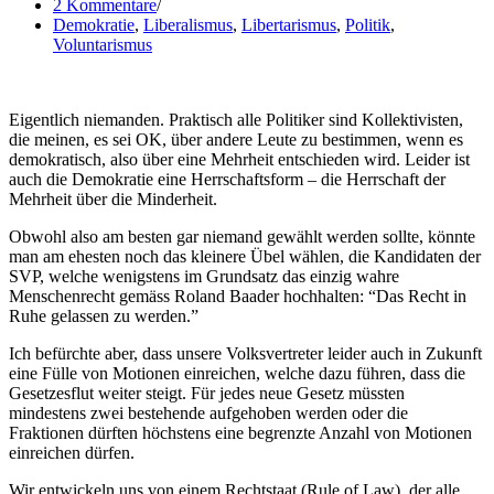
2 Kommentare
Demokratie
,
Liberalismus
,
Libertarismus
,
Politik
,
Voluntarismus
Eigentlich niemanden. Praktisch alle Politiker sind Kollektivisten,
die meinen, es sei OK, über andere Leute zu bestimmen, wenn es
demokratisch, also über eine Mehrheit entschieden wird. Leider ist
auch die Demokratie eine Herrschaftsform – die Herrschaft der
Mehrheit über die Minderheit.
Obwohl also am besten gar niemand gewählt werden sollte, könnte
man am ehesten noch das kleinere Übel wählen, die Kandidaten der
SVP, welche wenigstens im Grundsatz das einzig wahre
Menschenrecht gemäss Roland Baader hochhalten: “Das Recht in
Ruhe gelassen zu werden.”
Ich befürchte aber, dass unsere Volksvertreter leider auch in Zukunft
eine Fülle von Motionen einreichen, welche dazu führen, dass die
Gesetzesflut weiter steigt. Für jedes neue Gesetz müssten
mindestens zwei bestehende aufgehoben werden oder die
Fraktionen dürften höchstens eine begrenzte Anzahl von Motionen
einreichen dürfen.
Wir entwickeln uns von einem Rechtstaat (Rule of Law), der alle