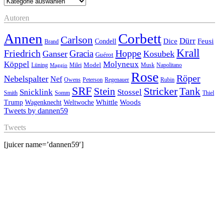
Kategorien
Autoren
Annen
Corbett
Carlson
Dürr
Feusi
Dice
Condell
Brand
Krall
Friedrich
Hoppe
Gracia
Ganser
Kosubek
Guérot
Köppel
Molyneux
Model
Musk
Napolitano
Lüning
Milei
Maggio
Rose
Röper
Nebelspalter
Nef
Owens
Peterson
Regenauer
Rubin
SRF
Stricker
Stein
Tank
Stossel
Snicklink
Smith
Somm
Thiel
Whittle
Woods
Trump
Wagenknecht
Weltwoche
Tweets by dannen59
Tweets
[juicer name=’dannen59′]