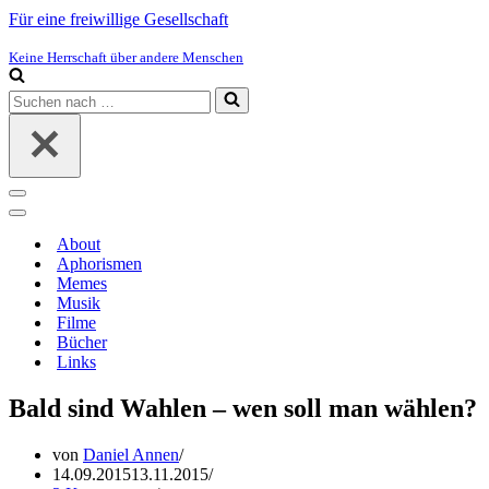
Für eine freiwillige Gesellschaft
Keine Herrschaft über andere Menschen
Suchen
nach …
Navigations-
Menü
Navigations-
Menü
About
Aphorismen
Memes
Musik
Filme
Bücher
Links
Bald sind Wahlen – wen soll man wählen?
von
Daniel Annen
14.09.2015
13.11.2015