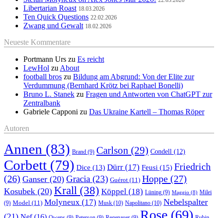
22.03.2026
Libertarian Roast
18.03.2026
Ten Quick Questions
22.02.2026
Zwang und Gewalt
18.02.2026
Neueste Kommentare
Portmann Urs
zu
Es reicht
LewHol
zu
About
football bros
zu
Bildung am Abgrund: Von der Elite zur
Verdummung (Bernhard Krötz bei Raphael Bonelli)
Bruno L. Stanek
zu
Fragen und Antworten von ChatGPT zur
Zentralbank
Gabriele Capponi
zu
Das Ukraine Kartell – Thomas Röper
Autoren
Annen
(83)
Carlson
(29)
Condell
(12)
Brand
(9)
Corbett
(79)
Friedrich
Dürr
(17)
Feusi
(15)
Dice
(13)
(26)
Hoppe
(27)
Gracia
(23)
Ganser
(20)
Guérot
(11)
Krall
(38)
Kosubek
(20)
Köppel
(18)
Lüning
(9)
Milei
Maggio
(8)
Nebelspalter
Molyneux
(17)
Model
(11)
Musk
(10)
Napolitano
(10)
(9)
Rose
(69)
(21)
Nef
(16)
Owens
(9)
Peterson
(9)
Regenauer
(9)
Rubin