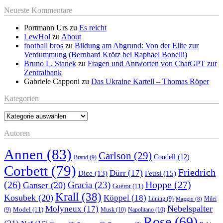
Neueste Kommentare
Portmann Urs
zu
Es reicht
LewHol
zu
About
football bros
zu
Bildung am Abgrund: Von der Elite zur
Verdummung (Bernhard Krötz bei Raphael Bonelli)
Bruno L. Stanek
zu
Fragen und Antworten von ChatGPT zur
Zentralbank
Gabriele Capponi
zu
Das Ukraine Kartell – Thomas Röper
Kategorien
Kategorien
Autoren
Annen
(83)
Carlson
(29)
Condell
(12)
Brand
(9)
Corbett
(79)
Friedrich
Dürr
(17)
Feusi
(15)
Dice
(13)
(26)
Hoppe
(27)
Gracia
(23)
Ganser
(20)
Guérot
(11)
Krall
(38)
Kosubek
(20)
Köppel
(18)
Lüning
(9)
Milei
Maggio
(8)
Nebelspalter
Molyneux
(17)
Model
(11)
Musk
(10)
Napolitano
(10)
(9)
Rose
(69)