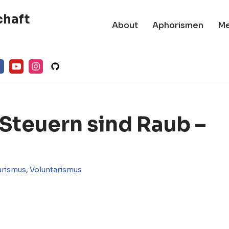
chaft
About
Aphorismen
M
Steuern sind Raub –
arismus
,
Voluntarismus