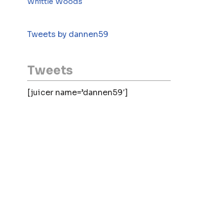
Woods
Whittle
Tweets by dannen59
Tweets
[juicer name=’dannen59′]