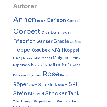
Autoren
Annen
Carlson
Condell
Brand
Corbett
Dürr
Feusi
Dice
Friedrich
Gracia
Ganser
Guérot
Krall
Hoppe
Kosubek
Köppel
Molyneux
Model
Musk
Lüning
Milei
Maggio
Nebelspalter
Nef
Napolitano
Owens
Rose
Peterson
Regenauer
Rubin
SRF
Röper
Snicklink
Smith
Somm
Stricker
Stein
Tank
Stossel
Trump
Wagenknecht
Weltwoche
Thiel