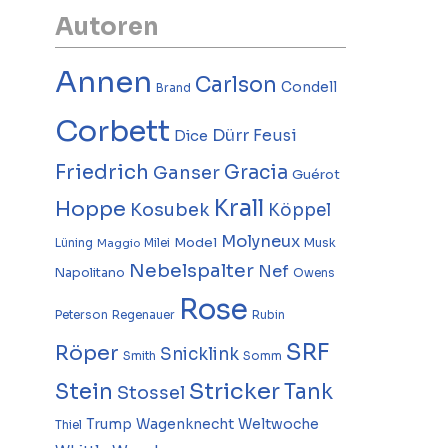
Autoren
Annen
Carlson
Condell
Brand
Corbett
Dürr
Feusi
Dice
Friedrich
Gracia
Ganser
Guérot
Krall
Hoppe
Kosubek
Köppel
Molyneux
Model
Musk
Lüning
Milei
Maggio
Nebelspalter
Nef
Napolitano
Owens
Rose
Peterson
Regenauer
Rubin
SRF
Röper
Snicklink
Smith
Somm
Stricker
Stein
Tank
Stossel
Trump
Wagenknecht
Weltwoche
Thiel