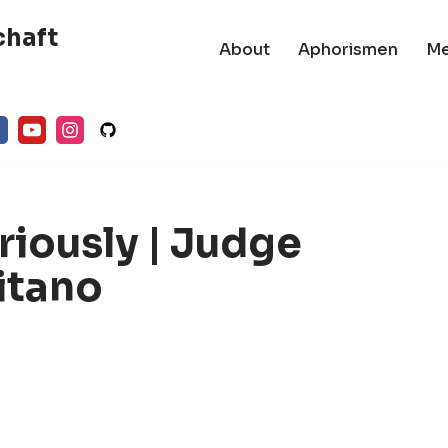
chaft
About
Aphorismen
M
riously | Judge
itano