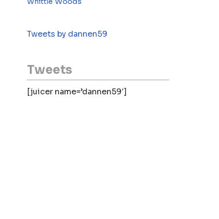
Woods
Whittle
Tweets by dannen59
Tweets
[juicer name=’dannen59′]