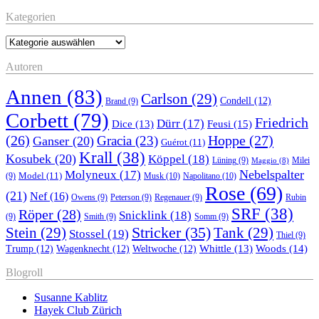
Kategorien
Kategorien
Autoren
Annen
(83)
Carlson
(29)
Condell
(12)
Brand
(9)
Corbett
(79)
Friedrich
Dürr
(17)
Feusi
(15)
Dice
(13)
(26)
Hoppe
(27)
Gracia
(23)
Ganser
(20)
Guérot
(11)
Krall
(38)
Kosubek
(20)
Köppel
(18)
Lüning
(9)
Milei
Maggio
(8)
Nebelspalter
Molyneux
(17)
Model
(11)
Musk
(10)
Napolitano
(10)
(9)
Rose
(69)
(21)
Nef
(16)
Owens
(9)
Peterson
(9)
Regenauer
(9)
Rubin
SRF
(38)
Röper
(28)
Snicklink
(18)
(9)
Smith
(9)
Somm
(9)
Stricker
(35)
Stein
(29)
Tank
(29)
Stossel
(19)
Thiel
(9)
Whittle
(13)
Woods
(14)
Trump
(12)
Wagenknecht
(12)
Weltwoche
(12)
Blogroll
Susanne Kablitz
Hayek Club Zürich