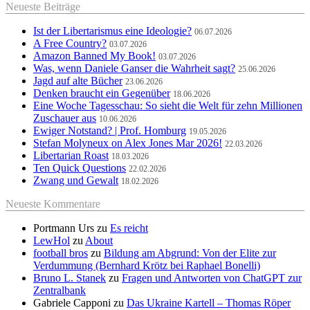
Neueste Beiträge
Ist der Libertarismus eine Ideologie?
06.07.2026
A Free Country?
03.07.2026
Amazon Banned My Book!
03.07.2026
Was, wenn Daniele Ganser die Wahrheit sagt?
25.06.2026
Jagd auf alte Bücher
23.06.2026
Denken braucht ein Gegenüber
18.06.2026
Eine Woche Tagesschau: So sieht die Welt für zehn Millionen
Zuschauer aus
10.06.2026
Ewiger Notstand? | Prof. Homburg
19.05.2026
Stefan Molyneux on Alex Jones Mar 2026!
22.03.2026
Libertarian Roast
18.03.2026
Ten Quick Questions
22.02.2026
Zwang und Gewalt
18.02.2026
Neueste Kommentare
Portmann Urs
zu
Es reicht
LewHol
zu
About
football bros
zu
Bildung am Abgrund: Von der Elite zur
Verdummung (Bernhard Krötz bei Raphael Bonelli)
Bruno L. Stanek
zu
Fragen und Antworten von ChatGPT zur
Zentralbank
Gabriele Capponi
zu
Das Ukraine Kartell – Thomas Röper