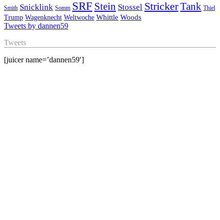
SRF
Stricker
Stein
Tank
Stossel
Snicklink
Smith
Somm
Thiel
Whittle
Woods
Trump
Wagenknecht
Weltwoche
Tweets by dannen59
Tweets
[juicer name=’dannen59′]