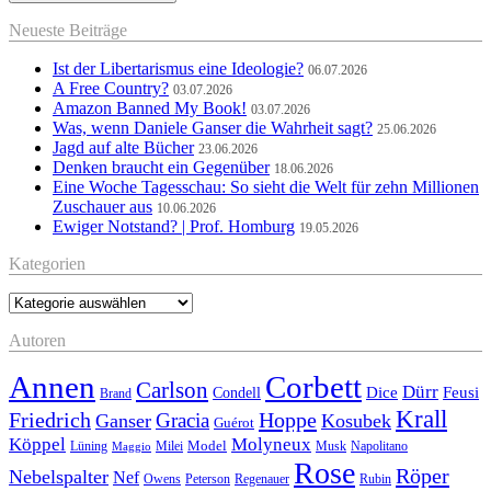
Neueste Beiträge
Ist der Libertarismus eine Ideologie?
06.07.2026
A Free Country?
03.07.2026
Amazon Banned My Book!
03.07.2026
Was, wenn Daniele Ganser die Wahrheit sagt?
25.06.2026
Jagd auf alte Bücher
23.06.2026
Denken braucht ein Gegenüber
18.06.2026
Eine Woche Tagesschau: So sieht die Welt für zehn Millionen
Zuschauer aus
10.06.2026
Ewiger Notstand? | Prof. Homburg
19.05.2026
Kategorien
Kategorien
Autoren
Annen
Corbett
Carlson
Dürr
Feusi
Dice
Condell
Brand
Krall
Friedrich
Hoppe
Gracia
Ganser
Kosubek
Guérot
Köppel
Molyneux
Model
Musk
Napolitano
Lüning
Milei
Maggio
Rose
Röper
Nebelspalter
Nef
Owens
Peterson
Regenauer
Rubin