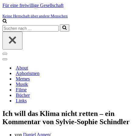
Für eine freiwillige Gesellschaft
Keine Herrschaft über andere Menschen
Suchen
nach …
Navigations-
Menü
Navigations-
Menü
About
Aphorismen
Memes
Musik
Filme
Bücher
Links
Ich will das Klima nicht retten – ein
Kommentar von Sylvie-Sophie Schindler
von
Daniel Annen