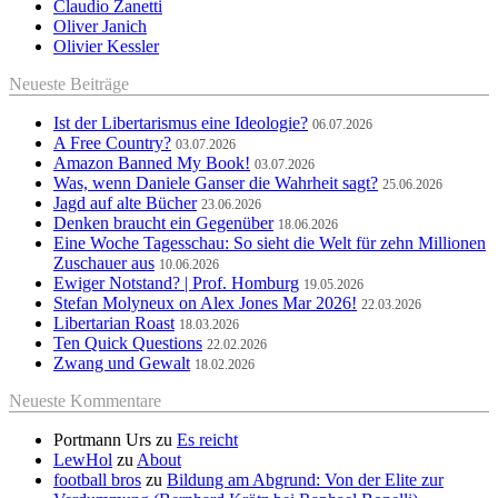
Claudio Zanetti
Oliver Janich
Olivier Kessler
Neueste Beiträge
Ist der Libertarismus eine Ideologie?
06.07.2026
A Free Country?
03.07.2026
Amazon Banned My Book!
03.07.2026
Was, wenn Daniele Ganser die Wahrheit sagt?
25.06.2026
Jagd auf alte Bücher
23.06.2026
Denken braucht ein Gegenüber
18.06.2026
Eine Woche Tagesschau: So sieht die Welt für zehn Millionen
Zuschauer aus
10.06.2026
Ewiger Notstand? | Prof. Homburg
19.05.2026
Stefan Molyneux on Alex Jones Mar 2026!
22.03.2026
Libertarian Roast
18.03.2026
Ten Quick Questions
22.02.2026
Zwang und Gewalt
18.02.2026
Neueste Kommentare
Portmann Urs
zu
Es reicht
LewHol
zu
About
football bros
zu
Bildung am Abgrund: Von der Elite zur