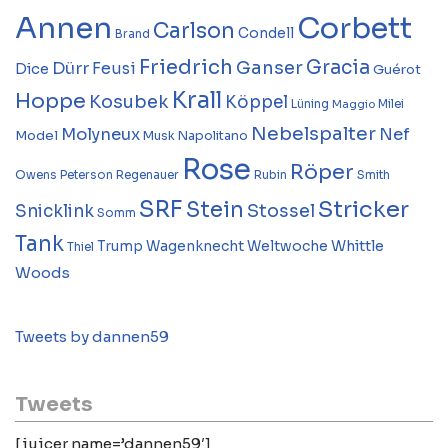
Annen
Corbett
Carlson
Condell
Brand
Friedrich
Gracia
Ganser
Dürr
Feusi
Dice
Guérot
Krall
Hoppe
Kosubek
Köppel
Lüning
Milei
Maggio
Nebelspalter
Molyneux
Nef
Model
Musk
Napolitano
Rose
Röper
Owens
Peterson
Regenauer
Rubin
Smith
SRF
Stricker
Stein
Stossel
Snicklink
Somm
Tank
Whittle
Trump
Wagenknecht
Weltwoche
Thiel
Woods
Tweets by dannen59
Tweets
[juicer name=’dannen59′]