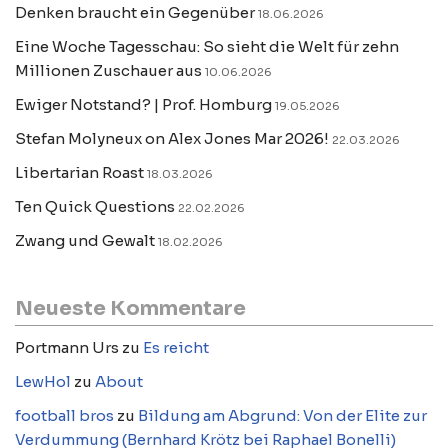
Denken braucht ein Gegenüber
18.06.2026
Eine Woche Tagesschau: So sieht die Welt für zehn
Millionen Zuschauer aus
10.06.2026
Ewiger Notstand? | Prof. Homburg
19.05.2026
Stefan Molyneux on Alex Jones Mar 2026!
22.03.2026
Libertarian Roast
18.03.2026
Ten Quick Questions
22.02.2026
Zwang und Gewalt
18.02.2026
Neueste Kommentare
Portmann Urs
zu
Es reicht
LewHol
zu
About
football bros
zu
Bildung am Abgrund: Von der Elite zur
Verdummung (Bernhard Krötz bei Raphael Bonelli)