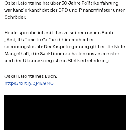
Oskar Lafontaine hat über 50 Jahre Politikerfahrung,
war Kanzlerkandidat der SPD und Finanzminister unter
Schröder.
Heute spreche ich mit ihm zu seinem neuen Buch
„Ami, It’s Time to Go“ und hier rechnet er
schonungslos ab: Der Ampelregierung gibt er die Note
Mangelhaft, die Sanktionen schaden uns am meisten
und der Ukrainekrieg ist ein Stellvertreterkrieg.
Oskar Lafontaines Buch:
https://bit.ly/3j4EGM0