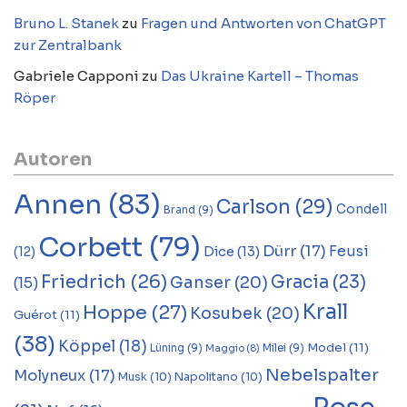
Bruno L. Stanek
zu
Fragen und Antworten von ChatGPT
zur Zentralbank
Gabriele Capponi
zu
Das Ukraine Kartell – Thomas
Röper
Autoren
Annen
(83)
Carlson
(29)
Condell
Brand
(9)
Corbett
(79)
Dürr
(17)
Feusi
Dice
(13)
(12)
Friedrich
(26)
Gracia
(23)
Ganser
(20)
(15)
Krall
Hoppe
(27)
Kosubek
(20)
Guérot
(11)
(38)
Köppel
(18)
Model
(11)
Lüning
(9)
Milei
(9)
Maggio
(8)
Nebelspalter
Molyneux
(17)
Musk
(10)
Napolitano
(10)