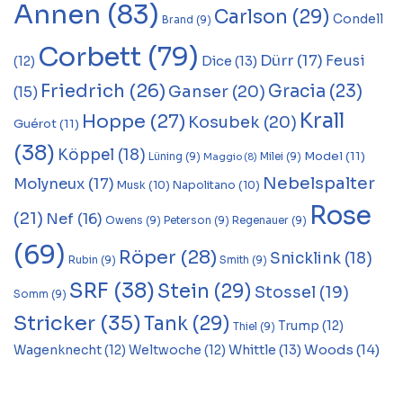
Annen
(83)
Carlson
(29)
Condell
Brand
(9)
Corbett
(79)
Dürr
(17)
Feusi
Dice
(13)
(12)
Friedrich
(26)
Gracia
(23)
Ganser
(20)
(15)
Krall
Hoppe
(27)
Kosubek
(20)
Guérot
(11)
(38)
Köppel
(18)
Model
(11)
Lüning
(9)
Milei
(9)
Maggio
(8)
Nebelspalter
Molyneux
(17)
Musk
(10)
Napolitano
(10)
Rose
(21)
Nef
(16)
Owens
(9)
Peterson
(9)
Regenauer
(9)
(69)
Röper
(28)
Snicklink
(18)
Rubin
(9)
Smith
(9)
SRF
(38)
Stein
(29)
Stossel
(19)
Somm
(9)
Stricker
(35)
Tank
(29)
Trump
(12)
Thiel
(9)
Woods
(14)
Whittle
(13)
Wagenknecht
(12)
Weltwoche
(12)