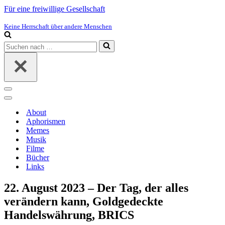
Für eine freiwillige Gesellschaft
Keine Herrschaft über andere Menschen
Suchen
nach …
Navigations-
Menü
Navigations-
Menü
About
Aphorismen
Memes
Musik
Filme
Bücher
Links
22. August 2023 – Der Tag, der alles
verändern kann, Goldgedeckte
Handelswährung, BRICS