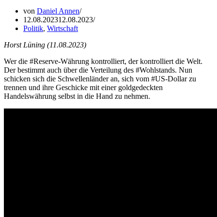
von
Daniel Annen
12.08.2023
12.08.2023
Politik
,
Wirtschaft
Horst Lüning (11.08.2023)
Wer die #Reserve-Währung kontrolliert, der kontrolliert die Welt.
Der bestimmt auch über die Verteilung des #Wohlstands. Nun
schicken sich die Schwellenländer an, sich vom #US-Dollar zu
trennen und ihre Geschicke mit einer goldgedeckten
Handelswährung selbst in die Hand zu nehmen.