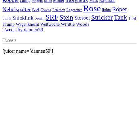
Köppel
Molyneux
Model
Musk
Napolitano
Lüning
Milei
Maggio
Rose
Röper
Nebelspalter
Nef
Owens
Peterson
Regenauer
Rubin
SRF
Stricker
Stein
Tank
Stossel
Snicklink
Smith
Somm
Thiel
Whittle
Woods
Trump
Wagenknecht
Weltwoche
Tweets by dannen59
Tweets
[juicer name=’dannen59′]