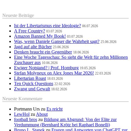
Neueste Beiträge
Ist der Libertarismus eine Ideologie?
06.07.2026
A Free Country?
03.07.2026
Amazon Banned My Book!
03.07.2026
Was, wenn Daniele Ganser die Wahrheit sagt?
25.06.2026
Jagd auf alte Bücher
23.06.2026
Denken braucht ein Gegenüber
18.06.2026
Eine Woche Tagesschau: So sieht die Welt für zehn Millionen
Zuschauer aus
10.06.2026
Ewiger Notstand? | Prof. Homburg
19.05.2026
Stefan Molyneux on Alex Jones Mar 2026!
22.03.2026
Libertarian Roast
18.03.2026
Ten Quick Questions
22.02.2026
Zwang und Gewalt
18.02.2026
Neueste Kommentare
Portmann Urs
zu
Es reicht
LewHol
zu
About
football bros
zu
Bildung am Abgrund: Von der Elite zur
Verdummung (Bernhard Krötz bei Raphael Bonelli)
Bruno L. Stanek
zu
Fragen und Antworten von ChatGPT zur