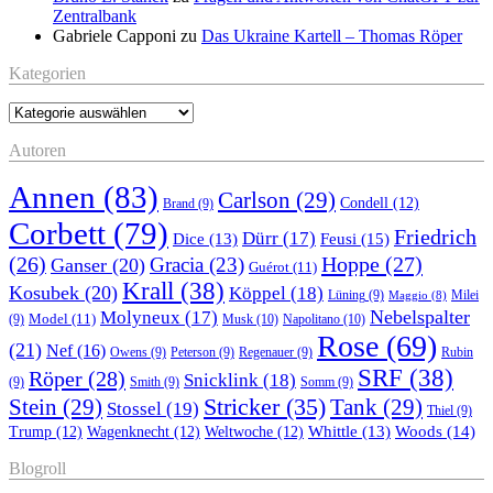
Zentralbank
Gabriele Capponi
zu
Das Ukraine Kartell – Thomas Röper
Kategorien
Kategorien
Autoren
Annen
(83)
Carlson
(29)
Condell
(12)
Brand
(9)
Corbett
(79)
Friedrich
Dürr
(17)
Feusi
(15)
Dice
(13)
(26)
Hoppe
(27)
Gracia
(23)
Ganser
(20)
Guérot
(11)
Krall
(38)
Kosubek
(20)
Köppel
(18)
Lüning
(9)
Milei
Maggio
(8)
Nebelspalter
Molyneux
(17)
Model
(11)
Musk
(10)
Napolitano
(10)
(9)
Rose
(69)
(21)
Nef
(16)
Owens
(9)
Peterson
(9)
Regenauer
(9)
Rubin
SRF
(38)
Röper
(28)
Snicklink
(18)
(9)
Smith
(9)
Somm
(9)
Stricker
(35)
Stein
(29)
Tank
(29)
Stossel
(19)
Thiel
(9)
Whittle
(13)
Woods
(14)
Trump
(12)
Wagenknecht
(12)
Weltwoche
(12)
Blogroll